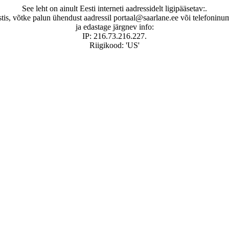
See leht on ainult Eesti interneti aadressidelt ligipääsetav:.
stis, võtke palun ühendust aadressil portaal@saarlane.ee või telefonin
ja edastage järgnev info:
IP: 216.73.216.227.
Riigikood: 'US'