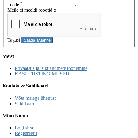
*
Teade
Meile ei meeldi robotid :(
Tagasi
Saada aruanne
Meist
Privaatsus ja isikuandmete töötlemine
KASUTUSTINGIMUSED
Kontakt & Saidikaart
Võta meiega ühenust
Saidikaart
Minu Konto
Logi sisse
Registreeru