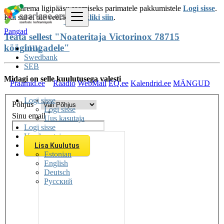
Kiirema ligipääsu saamiseks parimatele pakkumistele
Logi sisse
.
Kui sul ei ole veel kontot
kliki siin
.
Pangad
Teata sellest "Noateritaja Victorinox 78715
kööginugadele"
LHV
Swedbank
SEB
Midagi on selle kuulutusega valesti
Praamid.ee
Raadio
WebMail
EQ.ee
Kalendrid.ee
MÄNGUD
Logi sisse
*
Põhjus
Logi sisse
*
Sinu email
Uus kasutaja
Logi sisse
Uus kasutaja
Lisa Kuulutus
Estonian
English
Deutsch
Русский