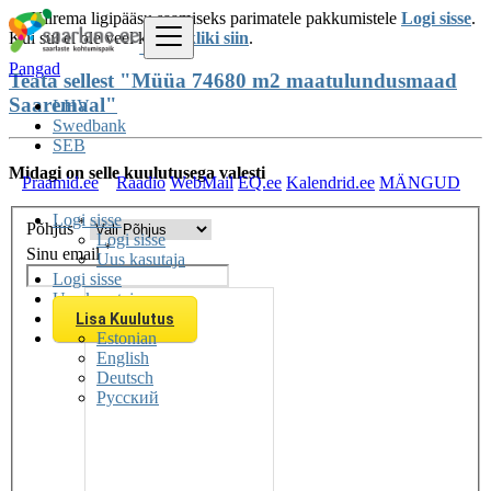
Kiirema ligipääsu saamiseks parimatele pakkumistele
Logi sisse
.
Kui sul ei ole veel kontot
kliki siin
.
Pangad
Teata sellest "Müüa 74680 m2 maatulundusmaad
Saaremaal"
LHV
Swedbank
SEB
Midagi on selle kuulutusega valesti
Praamid.ee
Raadio
WebMail
EQ.ee
Kalendrid.ee
MÄNGUD
Logi sisse
*
Põhjus
Logi sisse
*
Sinu email
Uus kasutaja
Logi sisse
Uus kasutaja
Lisa Kuulutus
Estonian
English
Deutsch
Русский