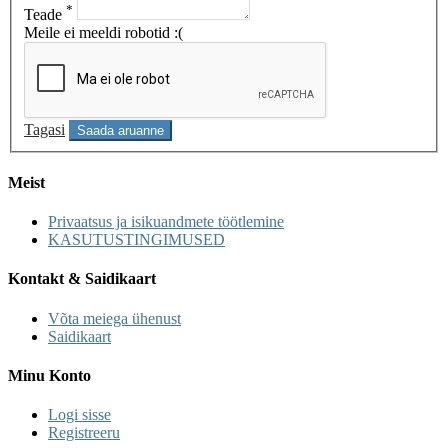
*
Teade
Meile ei meeldi robotid :(
Tagasi
Saada aruanne
Meist
Privaatsus ja isikuandmete töötlemine
KASUTUSTINGIMUSED
Kontakt & Saidikaart
Võta meiega ühenust
Saidikaart
Minu Konto
Logi sisse
Registreeru