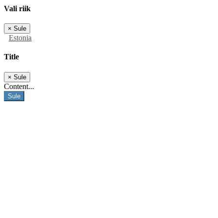
Vali riik
×
Sule
Estonia
Title
×
Sule
Content...
Sule