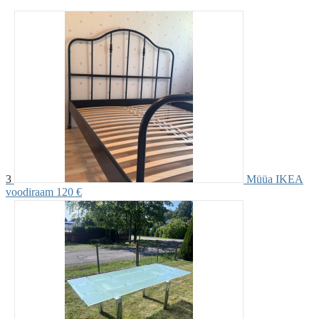
3
Müüa IKEA
voodiraam
120 €