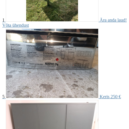
1
Ära anda laud!
Võta ühendust
5
Keris
250 €