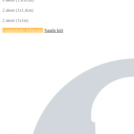
6 akent (1,45x1m)
2 akent (1x1,4cm)
2 akent (1x1m)
vaatamiseks klõpsake
Saada kiri