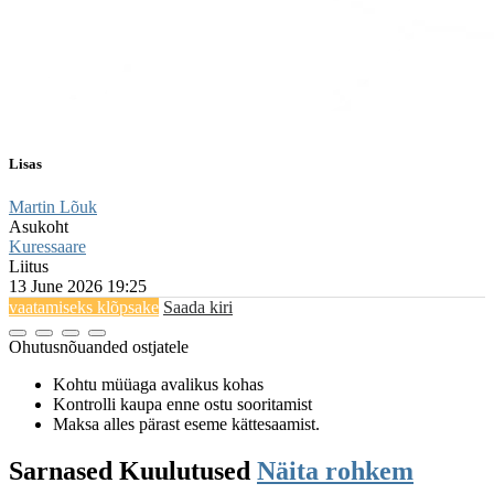
Lisas
Martin Lõuk
Asukoht
Kuressaare
Liitus
13 June 2026 19:25
vaatamiseks klõpsake
Saada kiri
Ohutusnõuanded ostjatele
Kohtu müüaga avalikus kohas
Kontrolli kaupa enne ostu sooritamist
Maksa alles pärast eseme kättesaamist.
Sarnased
Kuulutused
Näita rohkem