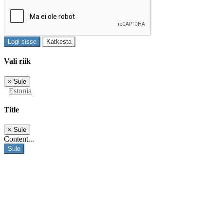
Logi sisse
Katkesta
Vali riik
×
Sule
Estonia
Title
×
Sule
Content...
Sule