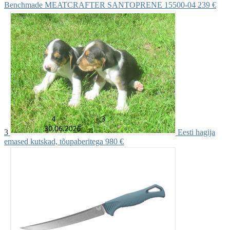
Benchmade MEATCRAFTER SANTOPRENE 15500-04
239 €
3
Eesti hagija
emased kutskad, tõupaberitega
980 €