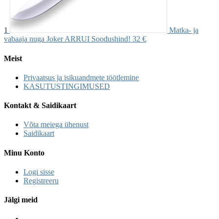
1
Matka- ja
vabaaja nuga Joker ARRUI Soodushind!
32 €
Meist
Privaatsus ja isikuandmete töötlemine
KASUTUSTINGIMUSED
Kontakt & Saidikaart
Võta meiega ühenust
Saidikaart
Minu Konto
Logi sisse
Registreeru
Jälgi meid