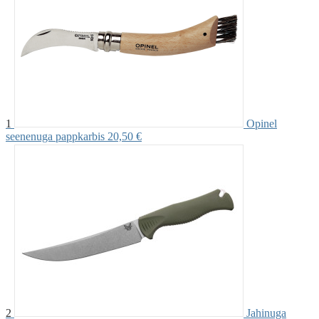
1
Opinel
seenenuga pappkarbis
20,50 €
2
Jahinuga