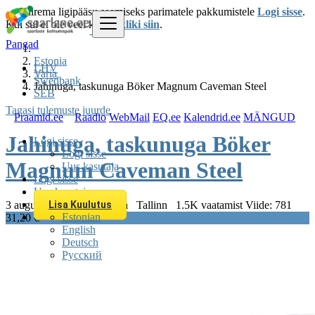
Kiirema ligipääsu saamiseks parimatele pakkumistele
Logi sisse
.
Kui sul ei ole veel kontot
kliki siin
.
Pangad
Estonia
LHV
Varia
Swedbank
Jahinuga, taskunuga Böker Magnum Caveman Steel
SEB
Tagasi tulemuste juurde
Praamid.ee
Raadio
WebMail
EQ.ee
Kalendrid.ee
MÄNGUD
Jahinuga, taskunuga Böker
Logi sisse
Logi sisse
Magnum Caveman Steel
Uus kasutaja
Logi sisse
Uus kasutaja
3 august 2026 14:53
Varia
Tallinn
1.5K vaatamist
Viide: 781
Lisa Kuulutus
Estonian
31,20 €
English
Deutsch
Русский