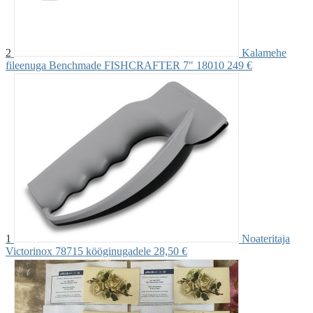
2
Kalamehe
fileenuga Benchmade FISHCRAFTER 7" 18010
249 €
1
Noateritaja
Victorinox 78715 kööginugadele
28,50 €