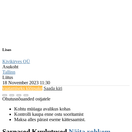
Lisas
Kivikirves OÜ
Asukoht
Tallinn
Liitus
18 November 2023 11:30
vaatamiseks klõpsake
Saada kiri
Ohutusnõuanded ostjatele
Kohtu müüaga avalikus kohas
Kontrolli kaupa enne ostu sooritamist
Maksa alles pärast eseme kättesaamist.
Sarnased
Kuulutused
Näita rohkem