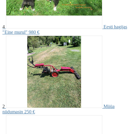
4
Eesti hagijas
"Eine murul"
980 €
2
Müüa
niidumasin
250 €