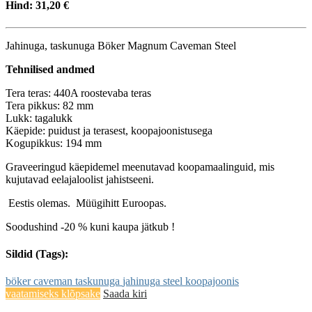
Hind:
31,20 €
Jahinuga, taskunuga Böker Magnum Caveman Steel
Tehnilised andmed
Tera teras: 440A roostevaba teras
Tera pikkus: 82 mm
Lukk: tagalukk
Käepide: puidust ja terasest, koopajoonistusega
Kogupikkus: 194 mm
Graveeringud käepidemel meenutavad koopamaalinguid, mis
kujutavad eelajaloolist jahistseeni.
Eestis olemas. Müügihitt Euroopas.
Soodushind -20 % kuni kaupa jätkub !
Sildid (Tags):
böker
caveman
taskunuga
jahinuga
steel
koopajoonis
vaatamiseks klõpsake
Saada kiri