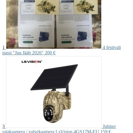
1
4 festivali
passi "Juu Jääb 2026"
200 €
3
Juhitav
rajakaamera / valvekaamera LsVision 4GS17M-EU
159 €