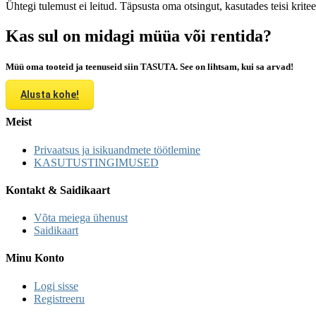
Ühtegi tulemust ei leitud. Täpsusta oma otsingut, kasutades teisi krite
Kas sul on midagi müüa või rentida?
Müü oma tooteid ja teenuseid siin TASUTA. See on lihtsam, kui sa arvad!
Alusta kohe!
Meist
Privaatsus ja isikuandmete töötlemine
KASUTUSTINGIMUSED
Kontakt & Saidikaart
Võta meiega ühenust
Saidikaart
Minu Konto
Logi sisse
Registreeru