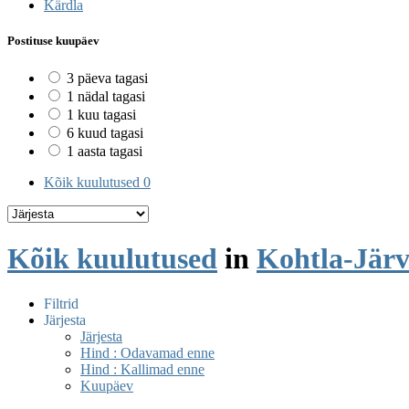
Kärdla
Postituse kuupäev
3 päeva tagasi
1 nädal tagasi
1 kuu tagasi
6 kuud tagasi
1 aasta tagasi
Kõik kuulutused
0
Kõik kuulutused
in
Kohtla-Järv
Filtrid
Järjesta
Järjesta
Hind : Odavamad enne
Hind : Kallimad enne
Kuupäev