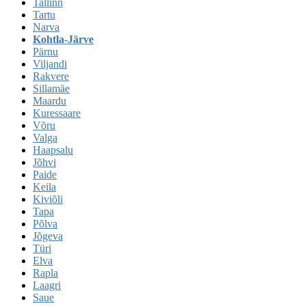
Tallinn
Tartu
Narva
Kohtla-Järve
Pärnu
Viljandi
Rakvere
Sillamäe
Maardu
Kuressaare
Võru
Valga
Haapsalu
Jõhvi
Paide
Keila
Kiviõli
Tapa
Põlva
Jõgeva
Türi
Elva
Rapla
Laagri
Saue