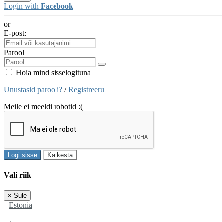
Login with
Facebook
or
E-post:
Parool
Hoia mind sisselogituna
Unustasid parooli?
/
Registreeru
Meile ei meeldi robotid :(
Logi sisse
Katkesta
Vali riik
×
Sule
Estonia