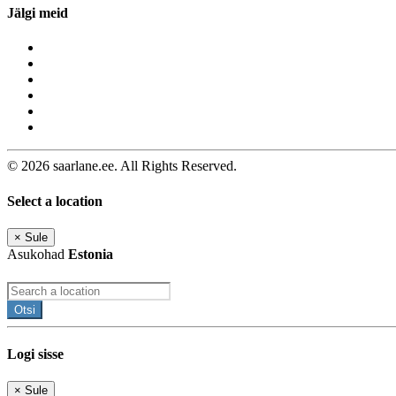
Jälgi meid
© 2026 saarlane.ee. All Rights Reserved.
Select a location
×
Sule
Asukohad
Estonia
Otsi
Logi sisse
×
Sule