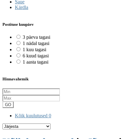
Saue
Kärdla
Postituse kuupäev
3 päeva tagasi
1 nädal tagasi
1 kuu tagasi
6 kuud tagasi
1 aasta tagasi
Hinnavahemik
GO
Kõik kuulutused
0