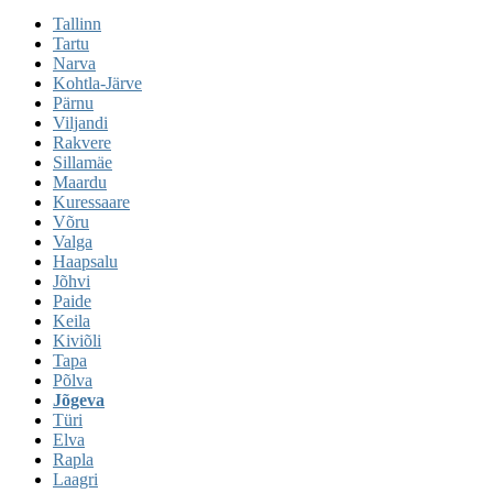
Tallinn
Tartu
Narva
Kohtla-Järve
Pärnu
Viljandi
Rakvere
Sillamäe
Maardu
Kuressaare
Võru
Valga
Haapsalu
Jõhvi
Paide
Keila
Kiviõli
Tapa
Põlva
Jõgeva
Türi
Elva
Rapla
Laagri