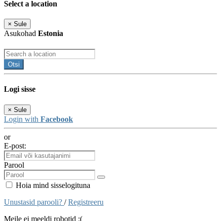
Select a location
×
Sule
Asukohad
Estonia
Otsi
Logi sisse
×
Sule
Login with
Facebook
or
E-post:
Parool
Hoia mind sisselogituna
Unustasid parooli?
/
Registreeru
Meile ei meeldi robotid :(