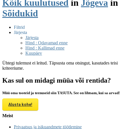
Kõik kuulutused
in
Jõgeva
in
Sõidukid
Filtrid
Järjesta
Järjesta
Hind : Odavamad enne
Hind : Kallimad enne
Kuupäev
Ühtegi tulemust ei leitud. Täpsusta oma otsingut, kasutades teisi
kriteeriume.
Kas sul on midagi müüa või rentida?
Müü oma tooteid ja teenuseid siin TASUTA. See on lihtsam, kui sa arvad!
Alusta kohe!
Meist
Privaatsus ja isikuandmete töötlemine