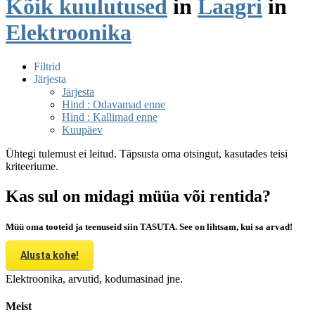
Kõik kuulutused
in
Laagri
in
Elektroonika
Filtrid
Järjesta
Järjesta
Hind : Odavamad enne
Hind : Kallimad enne
Kuupäev
Ühtegi tulemust ei leitud. Täpsusta oma otsingut, kasutades teisi
kriteeriume.
Kas sul on midagi müüa või rentida?
Müü oma tooteid ja teenuseid siin TASUTA. See on lihtsam, kui sa arvad!
Alusta kohe!
Elektroonika, arvutid, kodumasinad jne.
Meist