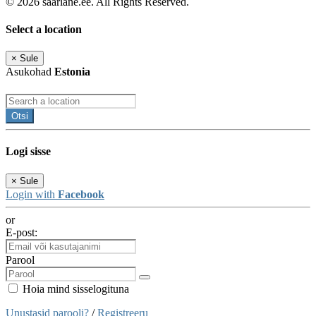
© 2026 saarlane.ee. All Rights Reserved.
Select a location
×
Sule
Asukohad
Estonia
Otsi
Logi sisse
×
Sule
Login with
Facebook
or
E-post:
Parool
Hoia mind sisselogituna
Unustasid parooli?
/
Registreeru