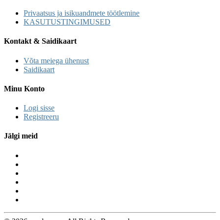
Privaatsus ja isikuandmete töötlemine
KASUTUSTINGIMUSED
Kontakt & Saidikaart
Võta meiega ühenust
Saidikaart
Minu Konto
Logi sisse
Registreeru
Jälgi meid