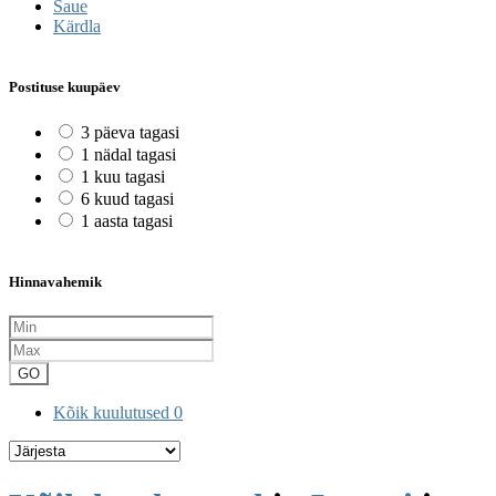
Saue
Kärdla
Postituse kuupäev
3 päeva tagasi
1 nädal tagasi
1 kuu tagasi
6 kuud tagasi
1 aasta tagasi
Hinnavahemik
GO
Kõik kuulutused
0