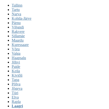
Tallinn
Tartu
Narva
Kohtla-Järve
Pärnu
Viljandi
Rakvere
Sillamäe
Maardu
Kuressaare
Võru
Valga
Haapsalu
Jõhvi
Paide
Keila
Kiviõli
Tapa
Põlva
Jõgeva
Türi
Elva
Rapla
Laagri