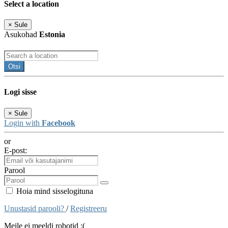
Select a location
×
Sule
Asukohad
Estonia
Otsi
Logi sisse
×
Sule
Login with
Facebook
or
E-post:
Parool
Hoia mind sisselogituna
Unustasid parooli?
/
Registreeru
Meile ei meeldi robotid :(