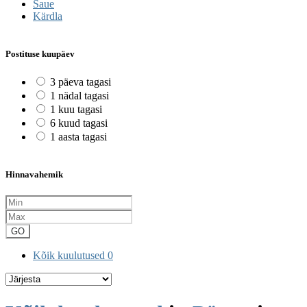
Saue
Kärdla
Postituse kuupäev
3 päeva tagasi
1 nädal tagasi
1 kuu tagasi
6 kuud tagasi
1 aasta tagasi
Hinnavahemik
GO
Kõik kuulutused
0