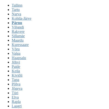
Tallinn
Tartu
Narva
Kohtla-Järve
Pärnu
Viljandi
Rakvere
Sillamäe
Maardu
Kuressaare
Võru
Valga
Haapsalu
Jõhvi
Paide
Keila
Kiviõli
Tapa
Põlva
Jõgeva
Türi
Elva
Rapla
Laagri