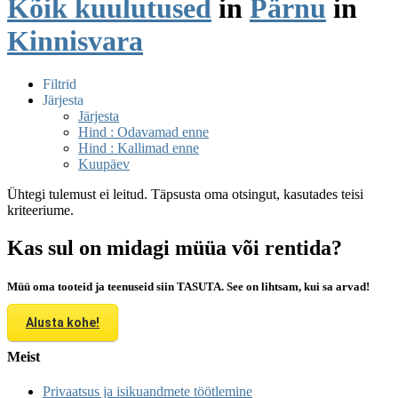
Kõik kuulutused
in
Pärnu
in
Kinnisvara
Filtrid
Järjesta
Järjesta
Hind : Odavamad enne
Hind : Kallimad enne
Kuupäev
Ühtegi tulemust ei leitud. Täpsusta oma otsingut, kasutades teisi
kriteeriume.
Kas sul on midagi müüa või rentida?
Müü oma tooteid ja teenuseid siin TASUTA. See on lihtsam, kui sa arvad!
Alusta kohe!
Meist
Privaatsus ja isikuandmete töötlemine