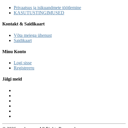
Privaatsus ja isikuandmete töötlemine
KASUTUSTINGIMUSED
Kontakt & Saidikaart
Võta meiega ühenust
Saidikaart
Minu Konto
Logi sisse
Registreeru
Jälgi meid