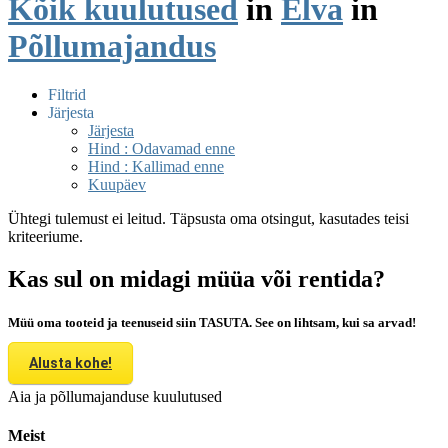
Kõik kuulutused
in
Elva
in
Põllumajandus
Filtrid
Järjesta
Järjesta
Hind : Odavamad enne
Hind : Kallimad enne
Kuupäev
Ühtegi tulemust ei leitud. Täpsusta oma otsingut, kasutades teisi
kriteeriume.
Kas sul on midagi müüa või rentida?
Müü oma tooteid ja teenuseid siin TASUTA. See on lihtsam, kui sa arvad!
Alusta kohe!
Aia ja põllumajanduse kuulutused
Meist