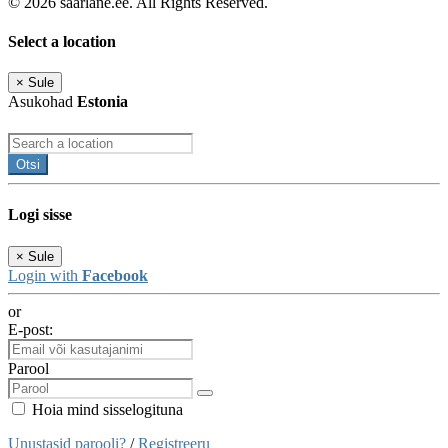
© 2026 saarlane.ee. All Rights Reserved.
Select a location
×
Sule
Asukohad
Estonia
Otsi
Logi sisse
×
Sule
Login with
Facebook
or
E-post:
Parool
Hoia mind sisselogituna
Unustasid parooli?
/
Registreeru