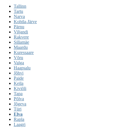
Tallinn
Tartu
Narva
Kohtla-Järve
Pärnu
Viljandi
Rakvere
Sillamäe
Maardu
Kuressaare
Võru
Valga
Haapsalu
Jõhvi
Paide
Keila
Kiviõli
Tapa
Põlva
Jõgeva
Türi
Elva
Rapla
Laagri