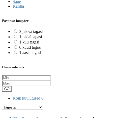
Saue
Kärdla
Postituse kuupäev
3 päeva tagasi
1 nädal tagasi
1 kuu tagasi
6 kuud tagasi
1 aasta tagasi
Hinnavahemik
GO
Kõik kuulutused
0