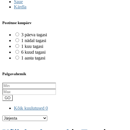
Saue
Kärdla
Postituse kuupäev
3 päeva tagasi
1 nädal tagasi
1 kuu tagasi
6 kuud tagasi
1 aasta tagasi
Palgavahemik
GO
Kõik kuulutused
0