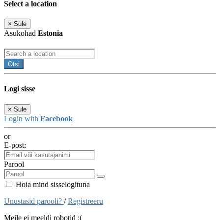
Select a location
×
Sule
Asukohad
Estonia
Otsi
Logi sisse
×
Sule
Login with
Facebook
or
E-post:
Parool
Hoia mind sisselogituna
Unustasid parooli?
/
Registreeru
Meile ei meeldi robotid :(