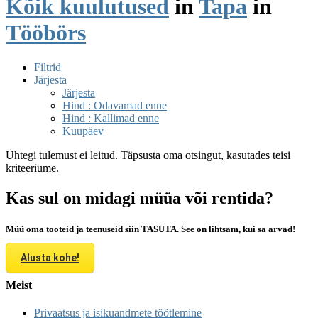
Kõik kuulutused
in
Tapa
in
Tööbörs
Filtrid
Järjesta
Järjesta
Hind : Odavamad enne
Hind : Kallimad enne
Kuupäev
Ühtegi tulemust ei leitud. Täpsusta oma otsingut, kasutades teisi
kriteeriume.
Kas sul on midagi müüa või rentida?
Müü oma tooteid ja teenuseid siin TASUTA. See on lihtsam, kui sa arvad!
Alusta kohe!
Meist
Privaatsus ja isikuandmete töötlemine