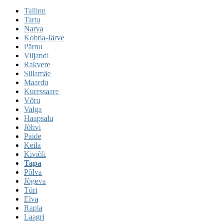
Tallinn
Tartu
Narva
Kohtla-Järve
Pärnu
Viljandi
Rakvere
Sillamäe
Maardu
Kuressaare
Võru
Valga
Haapsalu
Jõhvi
Paide
Keila
Kiviõli
Tapa
Põlva
Jõgeva
Türi
Elva
Rapla
Laagri