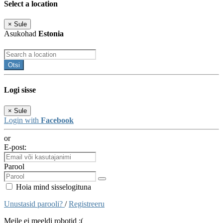
Select a location
×
Sule
Asukohad
Estonia
Otsi
Logi sisse
×
Sule
Login with
Facebook
or
E-post:
Parool
Hoia mind sisselogituna
Unustasid parooli?
/
Registreeru
Meile ei meeldi robotid :(