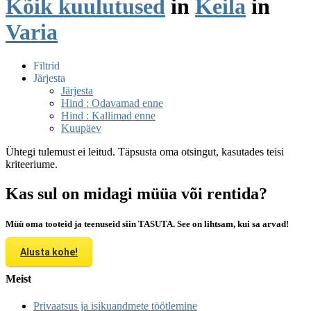
Kõik kuulutused
in
Keila
in
Varia
Filtrid
Järjesta
Järjesta
Hind : Odavamad enne
Hind : Kallimad enne
Kuupäev
Ühtegi tulemust ei leitud. Täpsusta oma otsingut, kasutades teisi
kriteeriume.
Kas sul on midagi müüa või rentida?
Müü oma tooteid ja teenuseid siin TASUTA. See on lihtsam, kui sa arvad!
Alusta kohe!
Meist
Privaatsus ja isikuandmete töötlemine