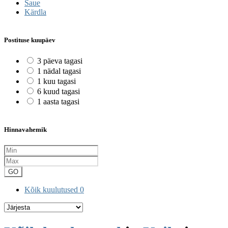
Saue
Kärdla
Postituse kuupäev
3 päeva tagasi
1 nädal tagasi
1 kuu tagasi
6 kuud tagasi
1 aasta tagasi
Hinnavahemik
GO
Kõik kuulutused
0