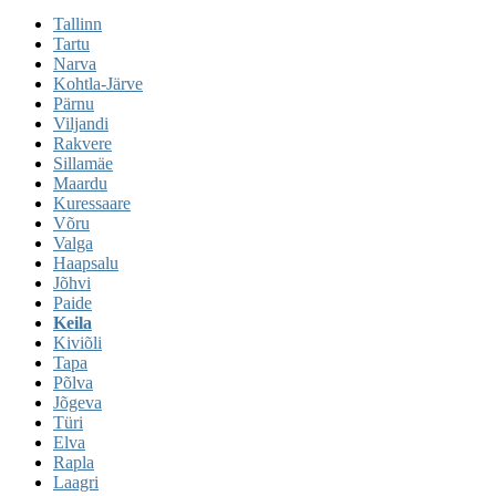
Tallinn
Tartu
Narva
Kohtla-Järve
Pärnu
Viljandi
Rakvere
Sillamäe
Maardu
Kuressaare
Võru
Valga
Haapsalu
Jõhvi
Paide
Keila
Kiviõli
Tapa
Põlva
Jõgeva
Türi
Elva
Rapla
Laagri