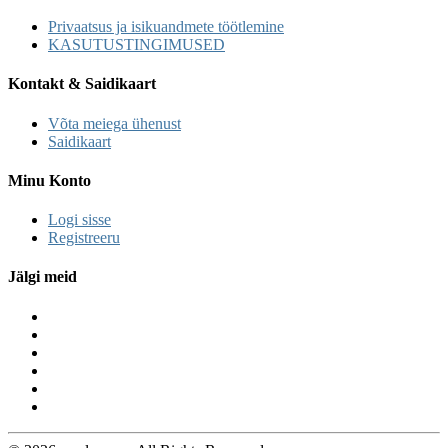
Privaatsus ja isikuandmete töötlemine
KASUTUSTINGIMUSED
Kontakt & Saidikaart
Võta meiega ühenust
Saidikaart
Minu Konto
Logi sisse
Registreeru
Jälgi meid