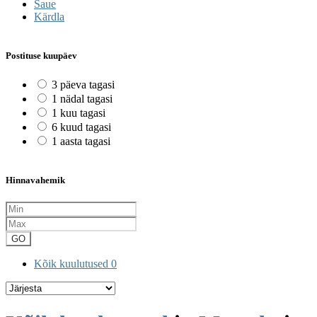
Saue
Kärdla
Postituse kuupäev
3 päeva tagasi
1 nädal tagasi
1 kuu tagasi
6 kuud tagasi
1 aasta tagasi
Hinnavahemik
GO
Kõik kuulutused
0