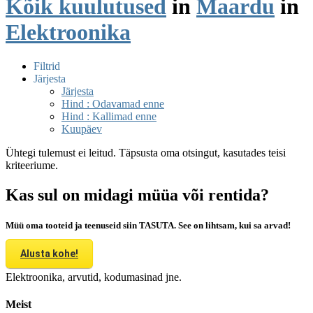
Kõik kuulutused
in
Maardu
in
Elektroonika
Filtrid
Järjesta
Järjesta
Hind : Odavamad enne
Hind : Kallimad enne
Kuupäev
Ühtegi tulemust ei leitud. Täpsusta oma otsingut, kasutades teisi
kriteeriume.
Kas sul on midagi müüa või rentida?
Müü oma tooteid ja teenuseid siin TASUTA. See on lihtsam, kui sa arvad!
Alusta kohe!
Elektroonika, arvutid, kodumasinad jne.
Meist