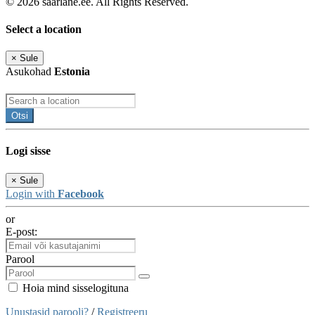
© 2026 saarlane.ee. All Rights Reserved.
Select a location
×
Sule
Asukohad
Estonia
Otsi
Logi sisse
×
Sule
Login with
Facebook
or
E-post:
Parool
Hoia mind sisselogituna
Unustasid parooli?
/
Registreeru