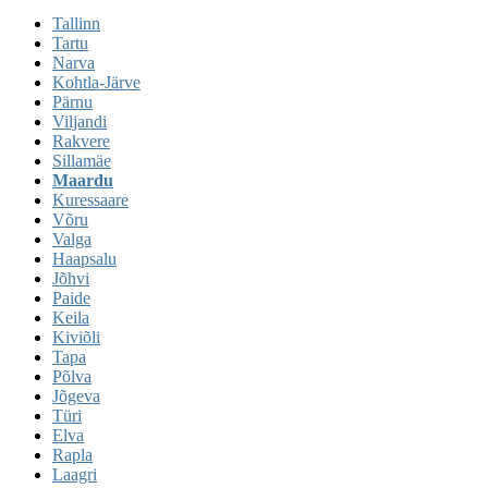
Tallinn
Tartu
Narva
Kohtla-Järve
Pärnu
Viljandi
Rakvere
Sillamäe
Maardu
Kuressaare
Võru
Valga
Haapsalu
Jõhvi
Paide
Keila
Kiviõli
Tapa
Põlva
Jõgeva
Türi
Elva
Rapla
Laagri