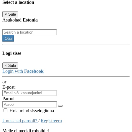
Select a location
×
Sule
Asukohad
Estonia
Otsi
Logi sisse
×
Sule
Login with
Facebook
or
E-post:
Parool
Hoia mind sisselogituna
Unustasid parooli?
/
Registreeru
Meile ei meeldi robotid :(