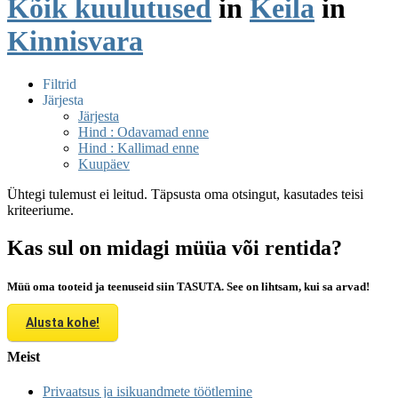
Kõik kuulutused
in
Keila
in
Kinnisvara
Filtrid
Järjesta
Järjesta
Hind : Odavamad enne
Hind : Kallimad enne
Kuupäev
Ühtegi tulemust ei leitud. Täpsusta oma otsingut, kasutades teisi
kriteeriume.
Kas sul on midagi müüa või rentida?
Müü oma tooteid ja teenuseid siin TASUTA. See on lihtsam, kui sa arvad!
Alusta kohe!
Meist
Privaatsus ja isikuandmete töötlemine