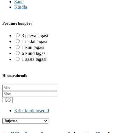
Saue
Kärdla
Postituse kuupäev
3 päeva tagasi
1 nädal tagasi
1 kuu tagasi
6 kuud tagasi
1 aasta tagasi
Hinnavahemik
GO
Kõik kuulutused
0