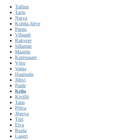
Tallinn
Tartu
Narva
Kohtla-Järve
Pärnu
Viljandi
Rakvere
Sillamäe
Maardu
Kuressaare
Võru
Valga
Haapsalu
Jõhvi
Paide
Keila
Kiviõli
Tapa
Põlva
Jõgeva
Türi
Elva
Rapla
Laagri