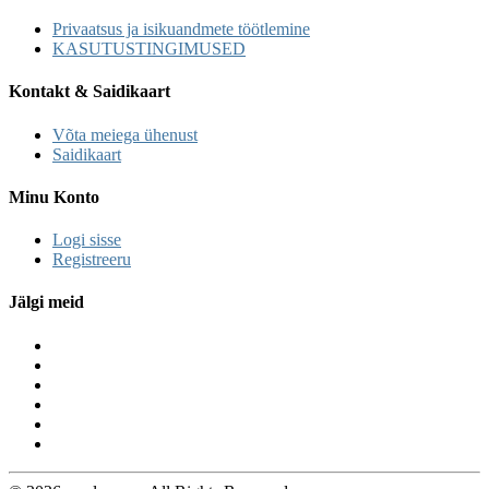
Privaatsus ja isikuandmete töötlemine
KASUTUSTINGIMUSED
Kontakt & Saidikaart
Võta meiega ühenust
Saidikaart
Minu Konto
Logi sisse
Registreeru
Jälgi meid