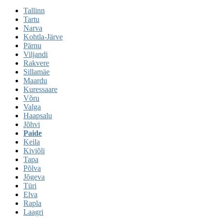
Tallinn
Tartu
Narva
Kohtla-Järve
Pärnu
Viljandi
Rakvere
Sillamäe
Maardu
Kuressaare
Võru
Valga
Haapsalu
Jõhvi
Paide
Keila
Kiviõli
Tapa
Põlva
Jõgeva
Türi
Elva
Rapla
Laagri