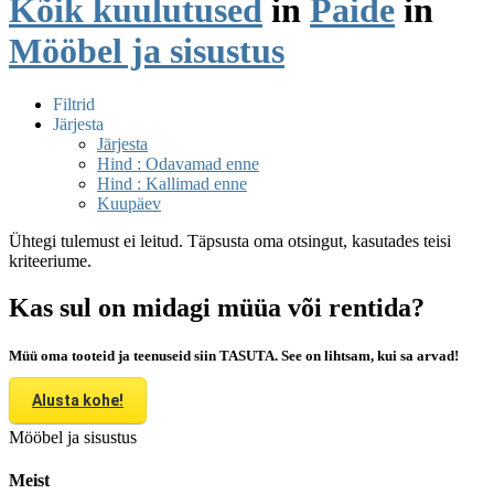
Kõik kuulutused
in
Paide
in
Mööbel ja sisustus
Filtrid
Järjesta
Järjesta
Hind : Odavamad enne
Hind : Kallimad enne
Kuupäev
Ühtegi tulemust ei leitud. Täpsusta oma otsingut, kasutades teisi
kriteeriume.
Kas sul on midagi müüa või rentida?
Müü oma tooteid ja teenuseid siin TASUTA. See on lihtsam, kui sa arvad!
Alusta kohe!
Mööbel ja sisustus
Meist