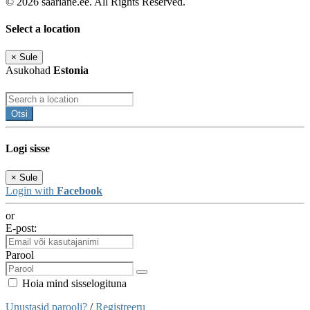
© 2026 saarlane.ee. All Rights Reserved.
Select a location
×
Sule
Asukohad
Estonia
Otsi
Logi sisse
×
Sule
Login with
Facebook
or
E-post:
Parool
Hoia mind sisselogituna
Unustasid parooli?
/
Registreeru