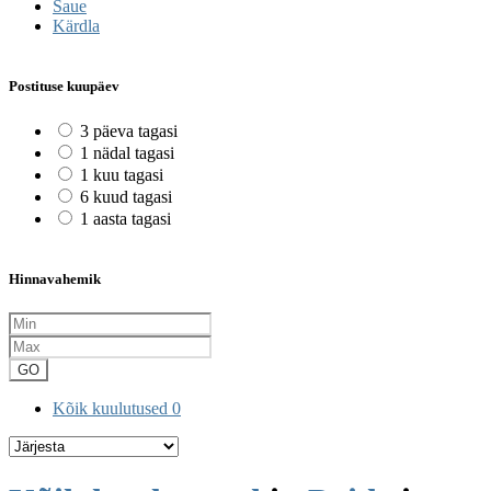
Saue
Kärdla
Postituse kuupäev
3 päeva tagasi
1 nädal tagasi
1 kuu tagasi
6 kuud tagasi
1 aasta tagasi
Hinnavahemik
GO
Kõik kuulutused
0