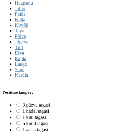
Haapsalu
Jõhvi
Paide
Keila
Kiviõli
Tapa
Põlva
Jõgeva
Türi
Elva
Rapla
Laagri
Saue
Kärdla
Postituse kuupäev
3 päeva tagasi
1 nädal tagasi
1 kuu tagasi
6 kuud tagasi
1 aasta tagasi