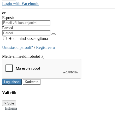
Login with
Facebook
or
E-post:
Parool
Hoia mind sisselogituna
Unustasid parooli?
/
Registreeru
Meile ei meeldi robotid :(
Logi sisse
Katkesta
Vali riik
×
Sule
Estonia