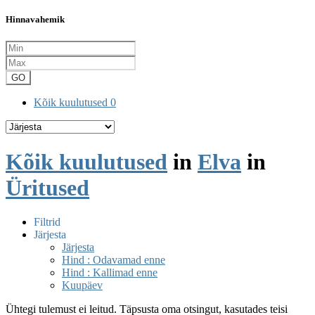
Hinnavahemik
GO
Kõik kuulutused
0
Kõik kuulutused
in
Elva
in
Üritused
Filtrid
Järjesta
Järjesta
Hind : Odavamad enne
Hind : Kallimad enne
Kuupäev
Ühtegi tulemust ei leitud. Täpsusta oma otsingut, kasutades teisi