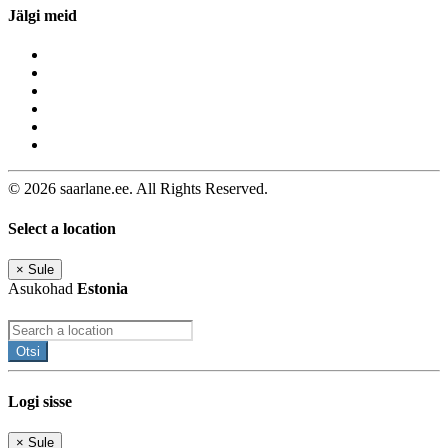
Jälgi meid
© 2026 saarlane.ee. All Rights Reserved.
Select a location
×
Sule
Asukohad
Estonia
Otsi
Logi sisse
×
Sule