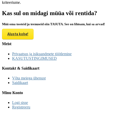
kriteeriume.
Kas sul on midagi müüa või rentida?
Müü oma tooteid ja teenuseid siin TASUTA. See on lihtsam, kui sa arvad!
Alusta kohe!
Meist
Privaatsus ja isikuandmete töötlemine
KASUTUSTINGIMUSED
Kontakt & Saidikaart
Võta meiega ühenust
Saidikaart
Minu Konto
Logi sisse
Registreeru