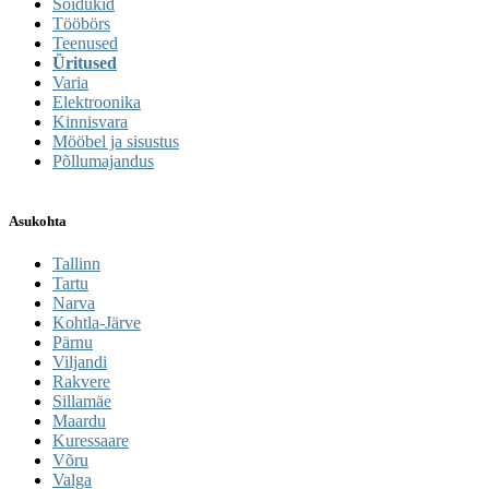
Sõidukid
Tööbörs
Teenused
Üritused
Varia
Elektroonika
Kinnisvara
Mööbel ja sisustus
Põllumajandus
Asukohta
Tallinn
Tartu
Narva
Kohtla-Järve
Pärnu
Viljandi
Rakvere
Sillamäe
Maardu
Kuressaare
Võru
Valga