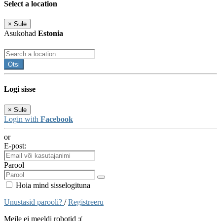
Select a location
×
Sule
Asukohad
Estonia
Otsi
Logi sisse
×
Sule
Login with
Facebook
or
E-post:
Parool
Hoia mind sisselogituna
Unustasid parooli?
/
Registreeru
Meile ei meeldi robotid :(