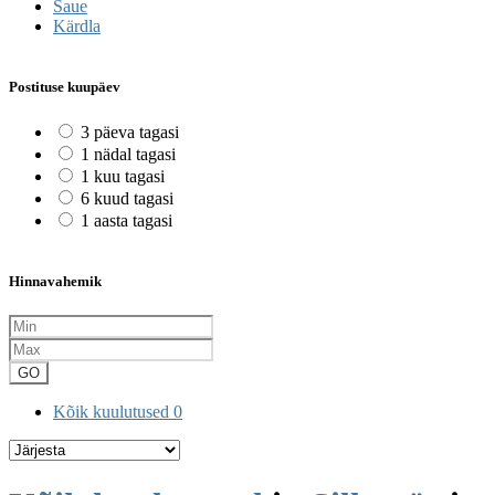
Saue
Kärdla
Postituse kuupäev
3 päeva tagasi
1 nädal tagasi
1 kuu tagasi
6 kuud tagasi
1 aasta tagasi
Hinnavahemik
GO
Kõik kuulutused
0