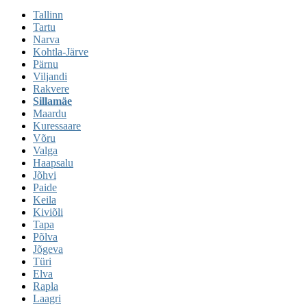
Tallinn
Tartu
Narva
Kohtla-Järve
Pärnu
Viljandi
Rakvere
Sillamäe
Maardu
Kuressaare
Võru
Valga
Haapsalu
Jõhvi
Paide
Keila
Kiviõli
Tapa
Põlva
Jõgeva
Türi
Elva
Rapla
Laagri