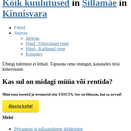
Kõik kuulutused
in
Sillamäe
in
Kinnisvara
Filtrid
Järjesta
Järjesta
Hind : Odavamad enne
Hind : Kallimad enne
Kuupäev
Ühtegi tulemust ei leitud. Täpsusta oma otsingut, kasutades teisi
kriteeriume.
Kas sul on midagi müüa või rentida?
Müü oma tooteid ja teenuseid siin TASUTA. See on lihtsam, kui sa arvad!
Alusta kohe!
Meist
Privaatsus ja isikuandmete töötlemine