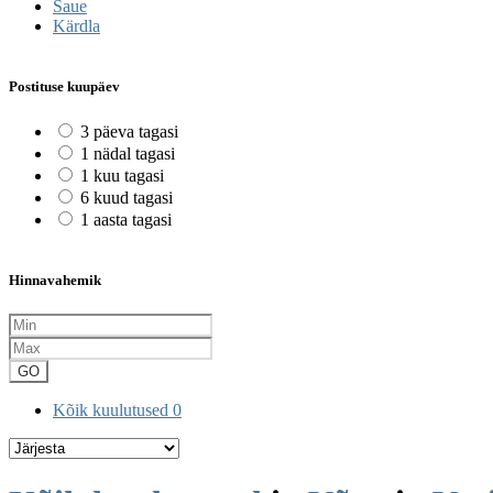
Saue
Kärdla
Postituse kuupäev
3 päeva tagasi
1 nädal tagasi
1 kuu tagasi
6 kuud tagasi
1 aasta tagasi
Hinnavahemik
GO
Kõik kuulutused
0