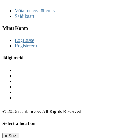
Võta meiega ühenust
Saidikaart
Minu Konto
Logi sisse
Registreeru
Jälgi meid
© 2026 saarlane.ee. All Rights Reserved.
Select a location
×
Sule