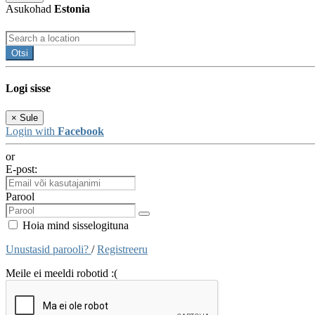
Asukohad
Estonia
Otsi
Logi sisse
×
Sule
Login with
Facebook
or
E-post:
Parool
Hoia mind sisselogituna
Unustasid parooli?
/
Registreeru
Meile ei meeldi robotid :(