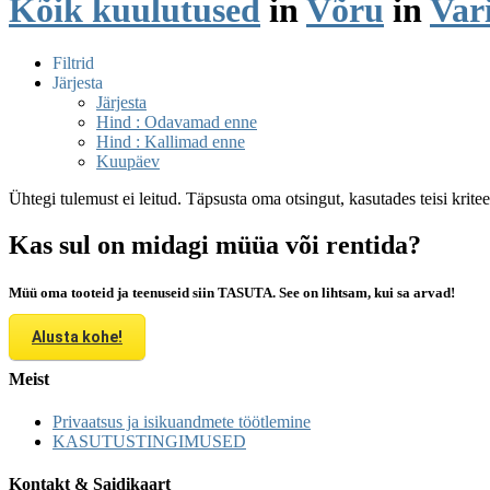
Kõik kuulutused
in
Võru
in
Var
Filtrid
Järjesta
Järjesta
Hind : Odavamad enne
Hind : Kallimad enne
Kuupäev
Ühtegi tulemust ei leitud. Täpsusta oma otsingut, kasutades teisi krite
Kas sul on midagi müüa või rentida?
Müü oma tooteid ja teenuseid siin TASUTA. See on lihtsam, kui sa arvad!
Alusta kohe!
Meist
Privaatsus ja isikuandmete töötlemine
KASUTUSTINGIMUSED
Kontakt & Saidikaart