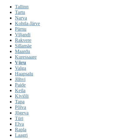
Tallinn
Tartu
Narva
Kohtla-Järve
Pärnu
Viljandi
Rakvere
Sillamäe
Maardu
Kuressaare
Võru
Valga
Haapsalu
Jõhvi
Paide
Keila
Kiviõli
Tapa
Põlva
Jõgeva
Türi
Elva
Rapla
Laagri