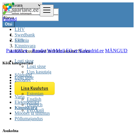
Pangad
Otsi
LHV
Swedbank
SEB
Estonia
Kinnisvara
Praamid.ee
Raadio
WebMail
EQ.ee
Kalendrid.ee
MÄNGUD
Kõik kuulutused in 0 km around Narva
Logi sisse
Kõik kategooriad
Logi sisse
Uus kasutaja
Sõidukid
Logi sisse
Tööbörs
Uus kasutaja
Teenused
Lisa Kuulutus
Üritused
Estonian
Varia
English
Elektroonika
Deutsch
Kinnisvara
Русский
Mööbel ja sisustus
Põllumajandus
Asukohta