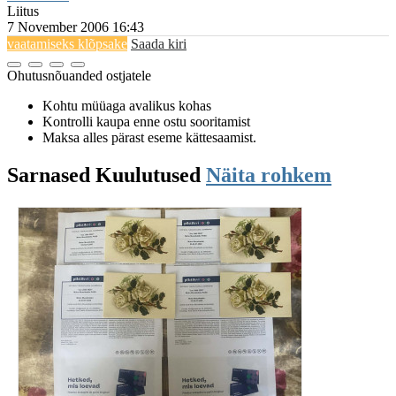
Liitus
7 November 2006 16:43
vaatamiseks klõpsake
Saada kiri
Ohutusnõuanded ostjatele
Kohtu müüaga avalikus kohas
Kontrolli kaupa enne ostu sooritamist
Maksa alles pärast eseme kättesaamist.
Sarnased
Kuulutused
Näita rohkem