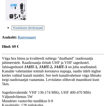
Kuulutuse üksikasjad
Asukoht:
Kuressaare
Hind:
69 €
Väga hea hinna ja kvaliteedi suhtega "dualband" raadiosaatja
jahimeestele. Raadiosaatja töötab UHF ja VHF sagedustel.
Jahisagedused
JAHT-1, JAHT-2, JAHT-3
on juba seadistatud.
Kanalite vahetamine toimub keeratava nupuga, raadio ütleb inglise
keeles valitud kanali numbri. See teeb kanalivahetuse väga lihtsaks
isegi raadiosaatjat vaatamata. Leviulatus sõltuvalt maastikust kuni
5km.
Sagedusvahemik: VHF 136-174 MHz, UHF 400-470 MHz
Väljundvõimsus 5W
Muudetav vastuvõtu tundlikus 0-9
Kanalimälu: 128 mälukohta