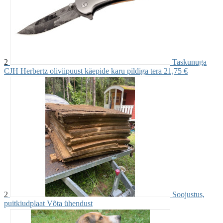
2
Taskunuga
CJH Herbertz oliviipuust käepide karu pildiga tera
21,75 €
2
Soojustus,
puitkiudplaat
Võta ühendust