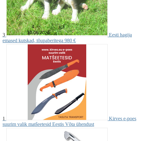
3
Eesti hagija
emased kutskad, tõupaberitega
980 €
1
Kirves e-poes
suurim valik matšeetesid Eestis
Võta ühendust