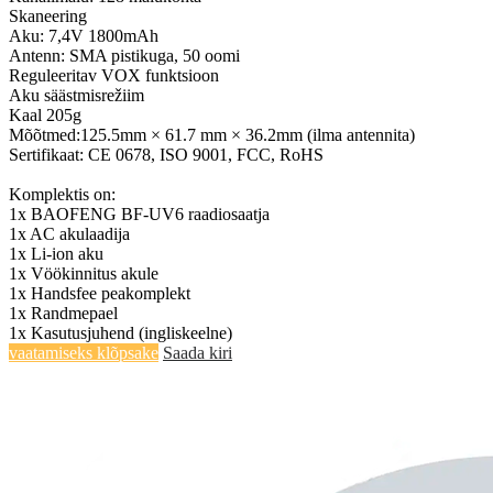
Skaneering
Aku: 7,4V 1800mAh
Antenn: SMA pistikuga, 50 oomi
Reguleeritav VOX funktsioon
Aku säästmisrežiim
Kaal 205g
Mõõtmed:125.5mm × 61.7 mm × 36.2mm (ilma antennita)
Sertifikaat: CE 0678, ISO 9001, FCC, RoHS
Komplektis on:
1x BAOFENG BF-UV6 raadiosaatja
1x AC akulaadija
1x Li-ion aku
1x Vöökinnitus akule
1x Handsfee peakomplekt
1x Randmepael
1x Kasutusjuhend (ingliskeelne)
vaatamiseks klõpsake
Saada kiri