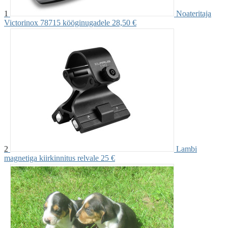
1
Noateritaja
Victorinox 78715 kööginugadele
28,50 €
2
Lambi
magnetiga kiirkinnitus relvale
25 €