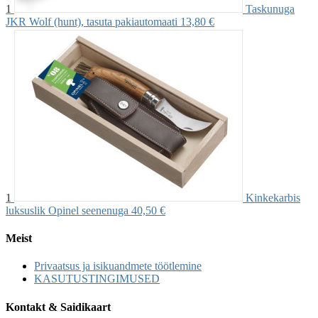
1
Taskunuga
JKR Wolf (hunt), tasuta pakiautomaati
13,80 €
1
Kinkekarbis
luksuslik Opinel seenenuga
40,50 €
Meist
Privaatsus ja isikuandmete töötlemine
KASUTUSTINGIMUSED
Kontakt & Saidikaart