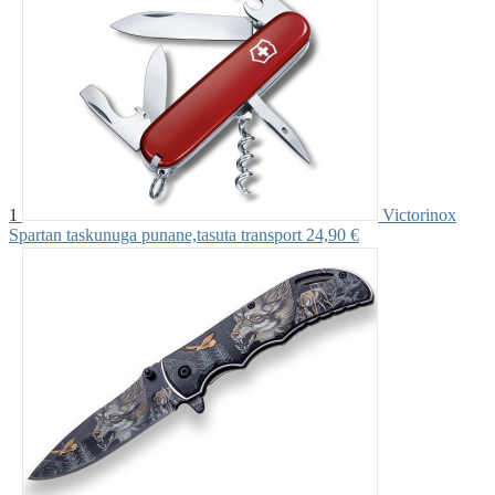
1
Victorinox
Spartan taskunuga punane,tasuta transport
24,90 €