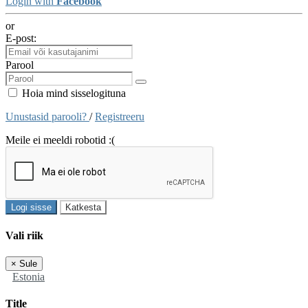
Login with
Facebook
or
E-post:
Parool
Hoia mind sisselogituna
Unustasid parooli?
/
Registreeru
Meile ei meeldi robotid :(
Logi sisse
Katkesta
Vali riik
×
Sule
Estonia
Title