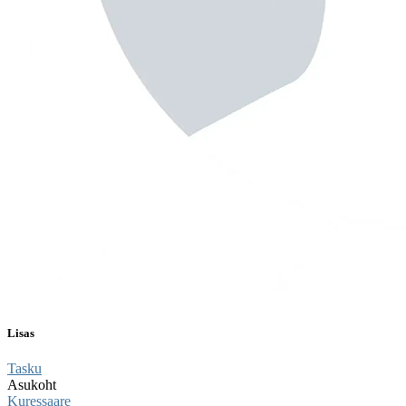
Lisas
Tasku
Asukoht
Kuressaare