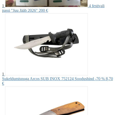
1
4 festivali
passi "Juu Jääb 2026"
200 €
1
Sukeldumisnuga Arcos SUB INOX 752124 Soodushind -70 %
8,70
€