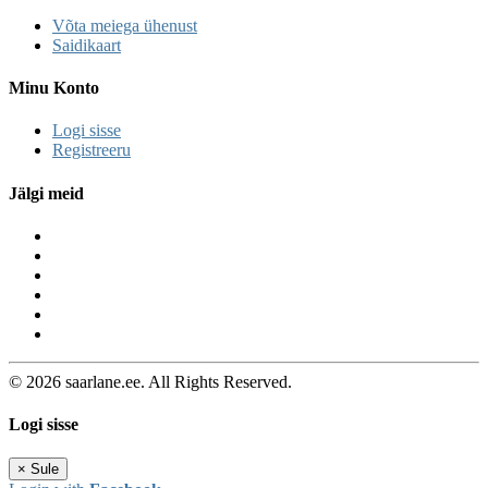
Võta meiega ühenust
Saidikaart
Minu Konto
Logi sisse
Registreeru
Jälgi meid
© 2026 saarlane.ee. All Rights Reserved.
Logi sisse
×
Sule