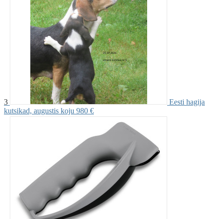
3
Eesti hagija
kutsikad, augustis koju
980 €