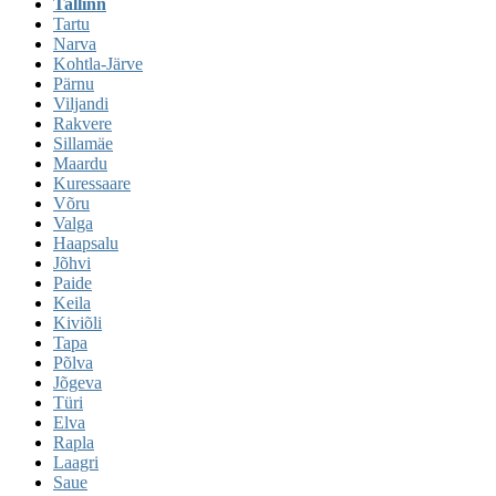
Tallinn
Tartu
Narva
Kohtla-Järve
Pärnu
Viljandi
Rakvere
Sillamäe
Maardu
Kuressaare
Võru
Valga
Haapsalu
Jõhvi
Paide
Keila
Kiviõli
Tapa
Põlva
Jõgeva
Türi
Elva
Rapla
Laagri
Saue