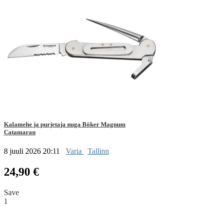
Kalamehe ja purjetaja nuga Böker Magnum
Catamaran
8 juuli 2026 20:11
Varia
Tallinn
24,90 €
Save
1