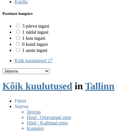
Kärdla
Postituse kuupäev
3 päeva tagasi
1 nädal tagasi
1 kuu tagasi
6 kuud tagasi
1 aasta tagasi
Kõik kuulutused
27
Kõik kuulutused
in
Tallinn
Filtrid
Järjesta
Järjesta
Hind : Odavamad enne
Hind : Kallimad enne
Kuupäev