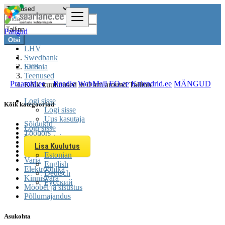
Pangad
Otsi
LHV
Swedbank
SEB
Estonia
Teenused
Praamid.ee
Raadio
WebMail
EQ.ee
Kalendrid.ee
MÄNGUD
Kõik kuulutused in 0 km around Tallinn
Logi sisse
Kõik kategooriad
Logi sisse
Uus kasutaja
Sõidukid
Logi sisse
Tööbörs
Uus kasutaja
Teenused
Lisa Kuulutus
Üritused
Estonian
Varia
English
Elektroonika
Deutsch
Kinnisvara
Русский
Mööbel ja sisustus
Põllumajandus
Asukohta