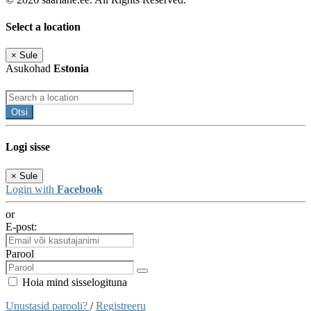
Select a location
×
Sule
Asukohad
Estonia
Otsi
Logi sisse
×
Sule
Login with
Facebook
or
E-post:
Parool
Hoia mind sisselogituna
Unustasid parooli?
/
Registreeru