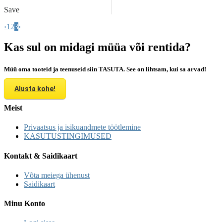
Save
‹
1
2
3
›
Kas sul on midagi müüa või rentida?
Müü oma tooteid ja teenuseid siin TASUTA. See on lihtsam, kui sa arvad!
Alusta kohe!
Meist
Privaatsus ja isikuandmete töötlemine
KASUTUSTINGIMUSED
Kontakt & Saidikaart
Võta meiega ühenust
Saidikaart
Minu Konto