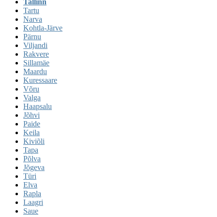
Tallinn
Tartu
Narva
Kohtla-Järve
Pärnu
Viljandi
Rakvere
Sillamäe
Maardu
Kuressaare
Võru
Valga
Haapsalu
Jõhvi
Paide
Keila
Kiviõli
Tapa
Põlva
Jõgeva
Türi
Elva
Rapla
Laagri
Saue