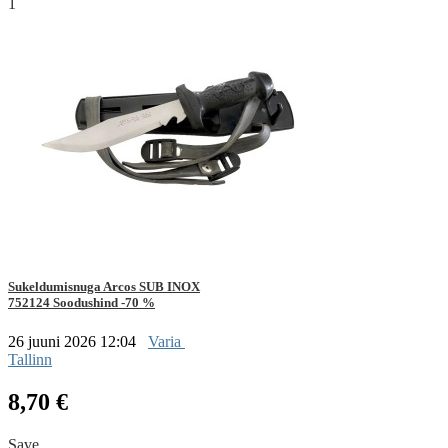
1
Sukeldumisnuga Arcos SUB INOX
752124 Soodushind -70 %
26 juuni 2026 12:04
Varia
Tallinn
8,70 €
Save