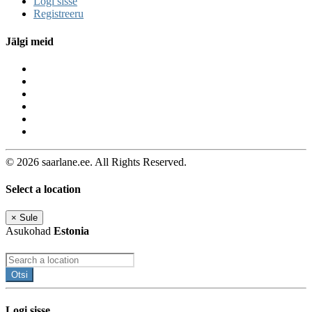
Logi sisse
Registreeru
Jälgi meid
© 2026 saarlane.ee. All Rights Reserved.
Select a location
×
Sule
Asukohad
Estonia
Otsi
Logi sisse