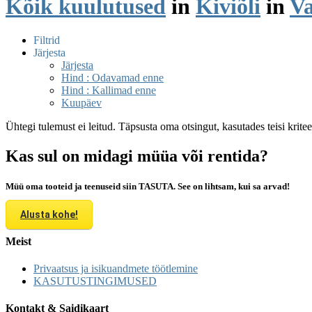
Kõik kuulutused
in
Kiviõli
in
Va
Filtrid
Järjesta
Järjesta
Hind : Odavamad enne
Hind : Kallimad enne
Kuupäev
Ühtegi tulemust ei leitud. Täpsusta oma otsingut, kasutades teisi krite
Kas sul on midagi müüa või rentida?
Müü oma tooteid ja teenuseid siin TASUTA. See on lihtsam, kui sa arvad!
Alusta kohe!
Meist
Privaatsus ja isikuandmete töötlemine
KASUTUSTINGIMUSED
Kontakt & Saidikaart