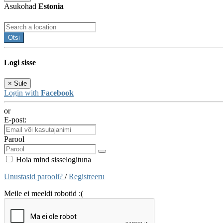
Asukohad
Estonia
Otsi
Logi sisse
×
Sule
Login with
Facebook
or
E-post:
Parool
Hoia mind sisselogituna
Unustasid parooli?
/
Registreeru
Meile ei meeldi robotid :(