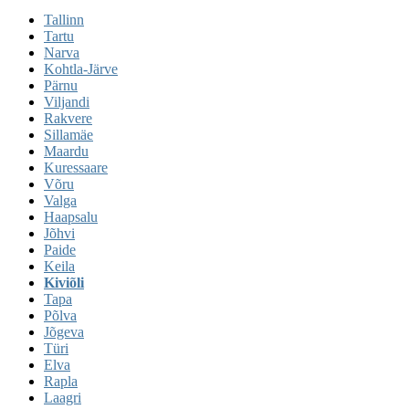
Tallinn
Tartu
Narva
Kohtla-Järve
Pärnu
Viljandi
Rakvere
Sillamäe
Maardu
Kuressaare
Võru
Valga
Haapsalu
Jõhvi
Paide
Keila
Kiviõli
Tapa
Põlva
Jõgeva
Türi
Elva
Rapla
Laagri