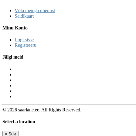
Võta meiega ühenust
Saidikaart
Minu Konto
Logi sisse
Registreeru
Jälgi meid
© 2026 saarlane.ee. All Rights Reserved.
Select a location
×
Sule