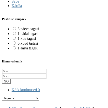
Saue
Kärdla
Postituse kuupäev
3 päeva tagasi
1 nädal tagasi
1 kuu tagasi
6 kuud tagasi
1 aasta tagasi
Hinnavahemik
GO
Kõik kuulutused
0