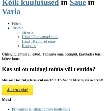
Kõik kuulutused
in
Saue
in
Varia
Filtrid
Järjesta
Järjesta
Hind : Odavamad enne
Hind : Kallimad enne
Kuupäev
Ühtegi tulemust ei leitud. Täpsusta oma otsingut, kasutades teisi
kriteeriume.
Kas sul on midagi müüa või rentida?
Müü oma tooteid ja teenuseid siin TASUTA. See on lihtsam, kui sa arvad!
Alusta kohe!
Meist
Privaatsus ja isikuandmete töötlemine