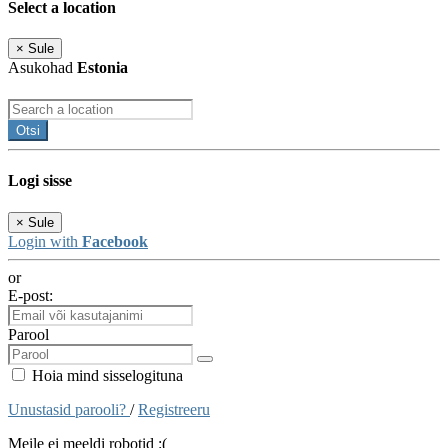
Select a location
×
Sule
Asukohad
Estonia
Otsi
Logi sisse
×
Sule
Login with
Facebook
or
E-post:
Parool
Hoia mind sisselogituna
Unustasid parooli?
/
Registreeru
Meile ei meeldi robotid :(