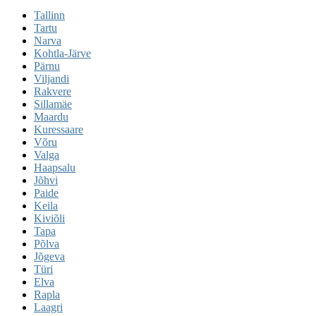
Tallinn
Tartu
Narva
Kohtla-Järve
Pärnu
Viljandi
Rakvere
Sillamäe
Maardu
Kuressaare
Võru
Valga
Haapsalu
Jõhvi
Paide
Keila
Kiviõli
Tapa
Põlva
Jõgeva
Türi
Elva
Rapla
Laagri