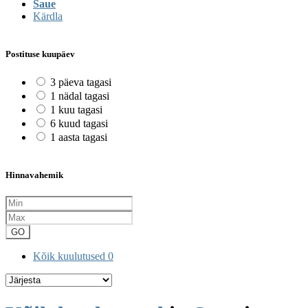
Saue
Kärdla
Postituse kuupäev
3 päeva tagasi
1 nädal tagasi
1 kuu tagasi
6 kuud tagasi
1 aasta tagasi
Hinnavahemik
GO
Kõik kuulutused
0