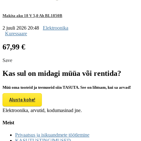
Makita aku 18 V 5,0 Ah BL1850B
2 juuli 2026 20:48
Elektroonika
Kuressaare
67,99 €
Save
Kas sul on midagi müüa või rentida?
Müü oma tooteid ja teenuseid siin TASUTA. See on lihtsam, kui sa arvad!
Alusta kohe!
Elektroonika, arvutid, kodumasinad jne.
Meist
Privaatsus ja isikuandmete töötlemine
KASUTUSTINGIMUSED