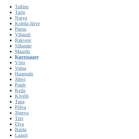
Tallinn
Tartu
Narva
Kohtla-Järve
Pärnu
Viljandi
Rakvere
Sillamäe
Maardu
Kuressaare
Võru
Valga
Haapsalu
Jõhvi
Paide
Keila
Kiviõli
Tapa
Põlva
Jõgeva
Türi
Elva
Rapla
Laagri