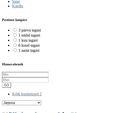
Saue
Kärdla
Postituse kuupäev
3 päeva tagasi
1 nädal tagasi
1 kuu tagasi
6 kuud tagasi
1 aasta tagasi
Hinnavahemik
GO
Kõik kuulutused
2