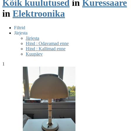
Kõik kuulutused
in
Kuressaare
in
Elektroonika
Filtrid
Järjesta
Järjesta
Hind : Odavamad enne
Hind : Kallimad enne
Kuupäev
1