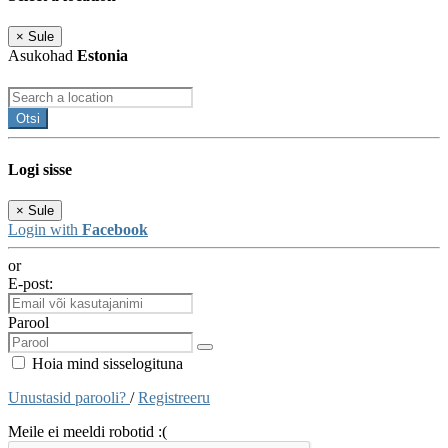
×
Sule
Asukohad
Estonia
Otsi
Logi sisse
×
Sule
Login with
Facebook
or
E-post:
Parool
Hoia mind sisselogituna
Unustasid parooli?
/
Registreeru
Meile ei meeldi robotid :(