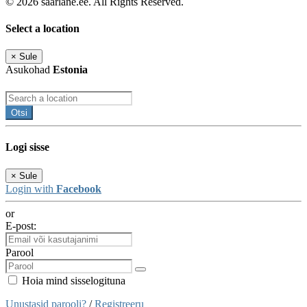
© 2026 saarlane.ee. All Rights Reserved.
Select a location
×
Sule
Asukohad
Estonia
Otsi
Logi sisse
×
Sule
Login with
Facebook
or
E-post:
Parool
Hoia mind sisselogituna
Unustasid parooli?
/
Registreeru