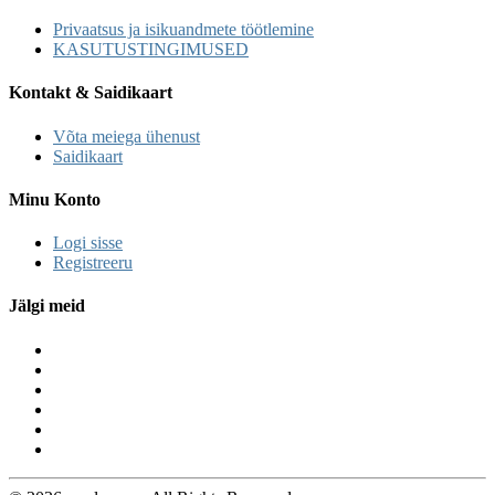
Privaatsus ja isikuandmete töötlemine
KASUTUSTINGIMUSED
Kontakt & Saidikaart
Võta meiega ühenust
Saidikaart
Minu Konto
Logi sisse
Registreeru
Jälgi meid