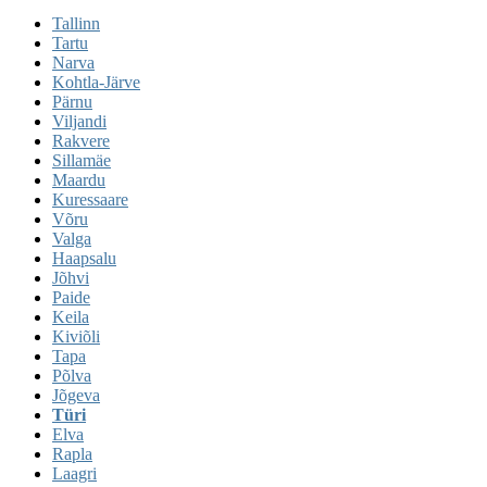
Tallinn
Tartu
Narva
Kohtla-Järve
Pärnu
Viljandi
Rakvere
Sillamäe
Maardu
Kuressaare
Võru
Valga
Haapsalu
Jõhvi
Paide
Keila
Kiviõli
Tapa
Põlva
Jõgeva
Türi
Elva
Rapla
Laagri