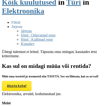
Kõik kuulutused
in
Türi
in
Elektroonika
Filtrid
Järjesta
Järjesta
Hind : Odavamad enne
Hind : Kallimad enne
Kuupäev
Ühtegi tulemust ei leitud. Täpsusta oma otsingut, kasutades teisi
kriteeriume.
Kas sul on midagi müüa või rentida?
Müü oma tooteid ja teenuseid siin TASUTA. See on lihtsam, kui sa arvad!
Alusta kohe!
Elektroonika, arvutid, kodumasinad jne.
Meist