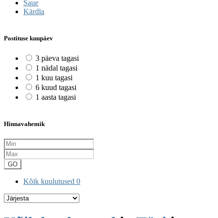
Saue
Kärdla
Postituse kuupäev
3 päeva tagasi
1 nädal tagasi
1 kuu tagasi
6 kuud tagasi
1 aasta tagasi
Hinnavahemik
GO
Kõik kuulutused
0