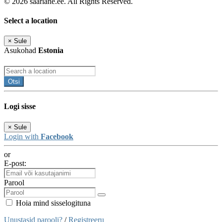
© 2026 saarlane.ee. All Rights Reserved.
Select a location
×
Sule
Asukohad
Estonia
Otsi
Logi sisse
×
Sule
Login with
Facebook
or
E-post:
Parool
Hoia mind sisselogituna
Unustasid parooli?
/
Registreeru