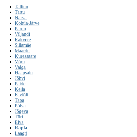
Tallinn
Tartu
Narva
Kohtla-Järve
Pärnu
Viljandi
Rakvere
Sillamäe
Maardu
Kuressaare
Võru
Valga
Haapsalu
Jõhvi
Paide
Keila
Kiviõli
Tapa
Põlva
Jõgeva
Türi
Elva
Rapla
Laagri