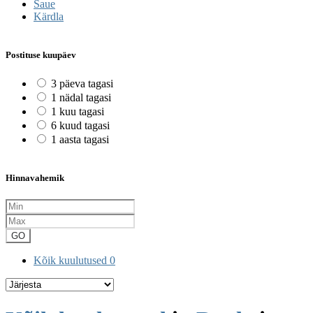
Saue
Kärdla
Postituse kuupäev
3 päeva tagasi
1 nädal tagasi
1 kuu tagasi
6 kuud tagasi
1 aasta tagasi
Hinnavahemik
GO
Kõik kuulutused
0