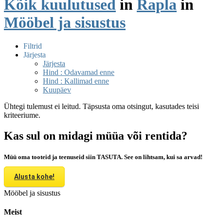
Kõik kuulutused
in
Rapla
in
Mööbel ja sisustus
Filtrid
Järjesta
Järjesta
Hind : Odavamad enne
Hind : Kallimad enne
Kuupäev
Ühtegi tulemust ei leitud. Täpsusta oma otsingut, kasutades teisi
kriteeriume.
Kas sul on midagi müüa või rentida?
Müü oma tooteid ja teenuseid siin TASUTA. See on lihtsam, kui sa arvad!
Alusta kohe!
Mööbel ja sisustus
Meist