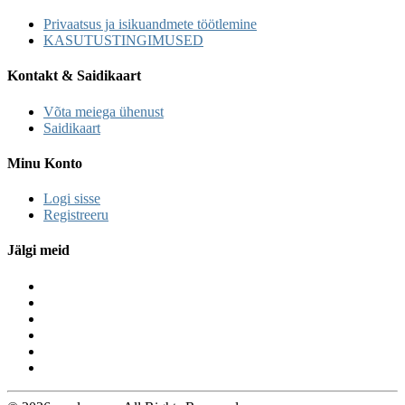
Privaatsus ja isikuandmete töötlemine
KASUTUSTINGIMUSED
Kontakt & Saidikaart
Võta meiega ühenust
Saidikaart
Minu Konto
Logi sisse
Registreeru
Jälgi meid