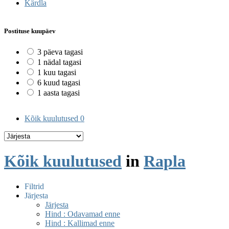
Kärdla
Postituse kuupäev
3 päeva tagasi
1 nädal tagasi
1 kuu tagasi
6 kuud tagasi
1 aasta tagasi
Kõik kuulutused
0
Kõik kuulutused
in
Rapla
Filtrid
Järjesta
Järjesta
Hind : Odavamad enne
Hind : Kallimad enne