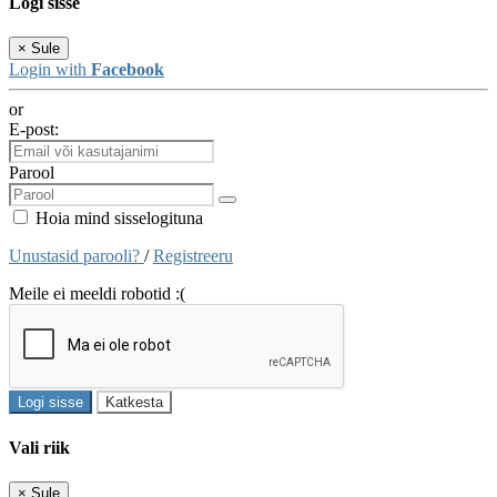
Logi sisse
×
Sule
Login with
Facebook
or
E-post:
Parool
Hoia mind sisselogituna
Unustasid parooli?
/
Registreeru
Meile ei meeldi robotid :(
Logi sisse
Katkesta
Vali riik
×
Sule