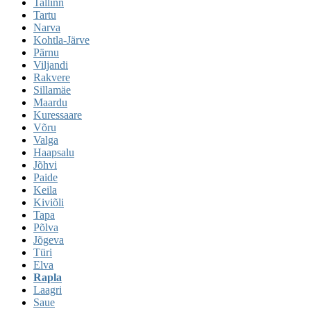
Tallinn
Tartu
Narva
Kohtla-Järve
Pärnu
Viljandi
Rakvere
Sillamäe
Maardu
Kuressaare
Võru
Valga
Haapsalu
Jõhvi
Paide
Keila
Kiviõli
Tapa
Põlva
Jõgeva
Türi
Elva
Rapla
Laagri
Saue