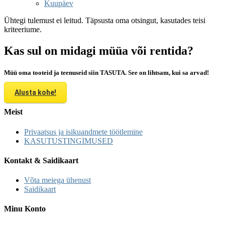
Kuupäev
Ühtegi tulemust ei leitud. Täpsusta oma otsingut, kasutades teisi
kriteeriume.
Kas sul on midagi müüa või rentida?
Müü oma tooteid ja teenuseid siin TASUTA. See on lihtsam, kui sa arvad!
Alusta kohe!
Meist
Privaatsus ja isikuandmete töötlemine
KASUTUSTINGIMUSED
Kontakt & Saidikaart
Võta meiega ühenust
Saidikaart
Minu Konto