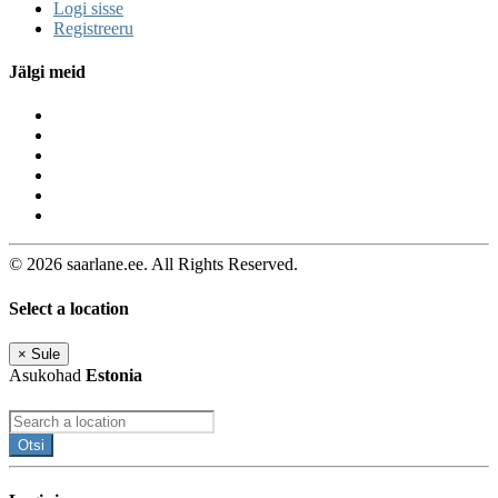
Logi sisse
Registreeru
Jälgi meid
© 2026 saarlane.ee. All Rights Reserved.
Select a location
×
Sule
Asukohad
Estonia
Otsi