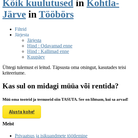
Kõik kuulutused
in
Kohtla-
Järve
in
Tööbörs
Filtrid
Järjesta
Järjesta
Hind : Odavamad enne
Hind : Kallimad enne
Kuupäev
Ühtegi tulemust ei leitud. Täpsusta oma otsingut, kasutades teisi
kriteeriume.
Kas sul on midagi müüa või rentida?
Müü oma tooteid ja teenuseid siin TASUTA. See on lihtsam, kui sa arvad!
Alusta kohe!
Meist
Privaatsus ja isikuandmete töötlemine