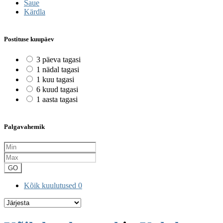
Saue
Kärdla
Postituse kuupäev
3 päeva tagasi
1 nädal tagasi
1 kuu tagasi
6 kuud tagasi
1 aasta tagasi
Palgavahemik
GO
Kõik kuulutused
0