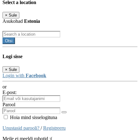
Select a location
×
Sule
Asukohad
Estonia
Otsi
Logi sisse
×
Sule
Login with
Facebook
or
E-post:
Parool
Hoia mind sisselogituna
Unustasid parooli?
/
Registreeru
Meile ei meeldi robotid :(