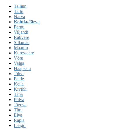
Tallinn
Tartu
Narva
Kohtla-Järve
Pärnu
Viljandi
Rakvere
Sillamäe
Maardu
Kuressaare
Võru
Valga
Haapsalu
Jõhvi
Paide
Keila
Kiviõli
Tapa
Põlva
Jõgeva
Türi
Elva
Rapla
Laagri