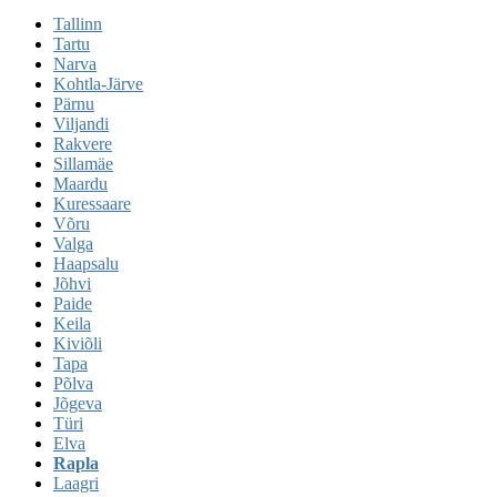
Tallinn
Tartu
Narva
Kohtla-Järve
Pärnu
Viljandi
Rakvere
Sillamäe
Maardu
Kuressaare
Võru
Valga
Haapsalu
Jõhvi
Paide
Keila
Kiviõli
Tapa
Põlva
Jõgeva
Türi
Elva
Rapla
Laagri