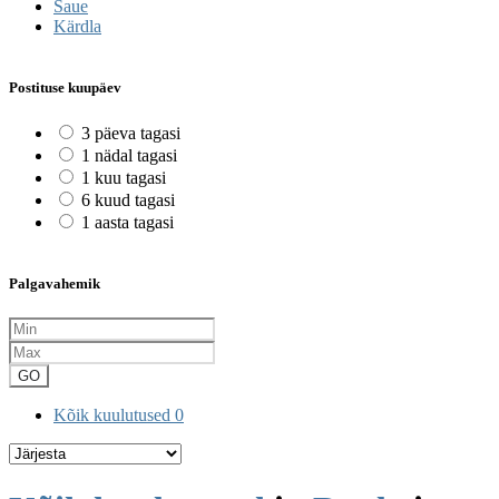
Saue
Kärdla
Postituse kuupäev
3 päeva tagasi
1 nädal tagasi
1 kuu tagasi
6 kuud tagasi
1 aasta tagasi
Palgavahemik
GO
Kõik kuulutused
0