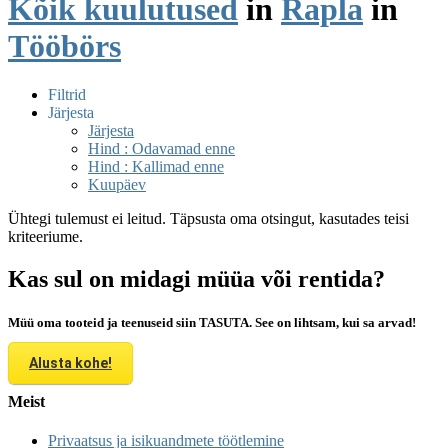
Kõik kuulutused
in
Rapla
in
Tööbörs
Filtrid
Järjesta
Järjesta
Hind : Odavamad enne
Hind : Kallimad enne
Kuupäev
Ühtegi tulemust ei leitud. Täpsusta oma otsingut, kasutades teisi
kriteeriume.
Kas sul on midagi müüa või rentida?
Müü oma tooteid ja teenuseid siin TASUTA. See on lihtsam, kui sa arvad!
Alusta kohe!
Meist
Privaatsus ja isikuandmete töötlemine