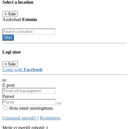
Select a location
×
Sule
Asukohad
Estonia
Otsi
Logi sisse
×
Sule
Login with
Facebook
or
E-post:
Parool
Hoia mind sisselogituna
Unustasid parooli?
/
Registreeru
Meile ei meeldi robotid :(