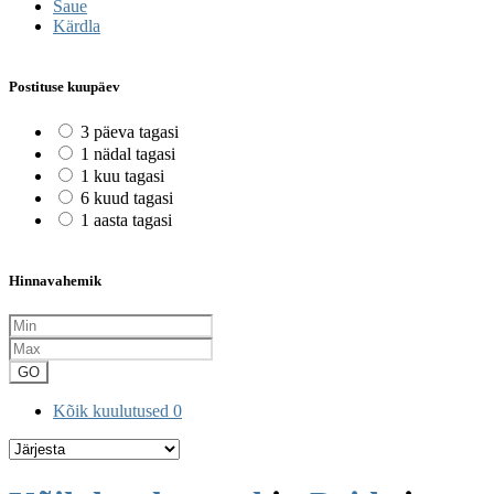
Saue
Kärdla
Postituse kuupäev
3 päeva tagasi
1 nädal tagasi
1 kuu tagasi
6 kuud tagasi
1 aasta tagasi
Hinnavahemik
GO
Kõik kuulutused
0