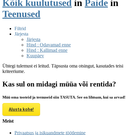
Kõik kuulutused
in
Paide
in
Teenused
Filtrid
Järjesta
Järjesta
Hind : Odavamad enne
Hind : Kallimad enne
Kuupäev
Ühtegi tulemust ei leitud. Täpsusta oma otsingut, kasutades teisi
kriteeriume.
Kas sul on midagi müüa või rentida?
Müü oma tooteid ja teenuseid siin TASUTA. See on lihtsam, kui sa arvad!
Alusta kohe!
Meist
Privaatsus ja isikuandmete töötlemine