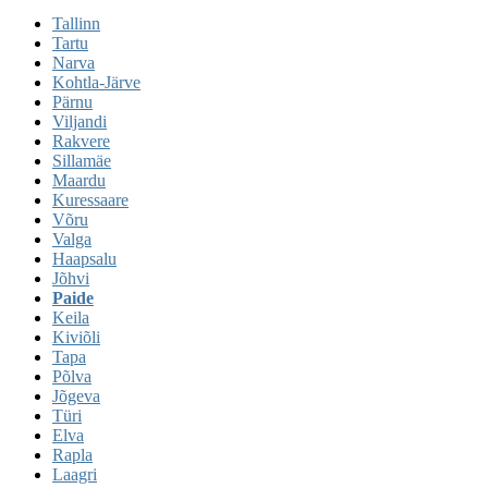
Tallinn
Tartu
Narva
Kohtla-Järve
Pärnu
Viljandi
Rakvere
Sillamäe
Maardu
Kuressaare
Võru
Valga
Haapsalu
Jõhvi
Paide
Keila
Kiviõli
Tapa
Põlva
Jõgeva
Türi
Elva
Rapla
Laagri