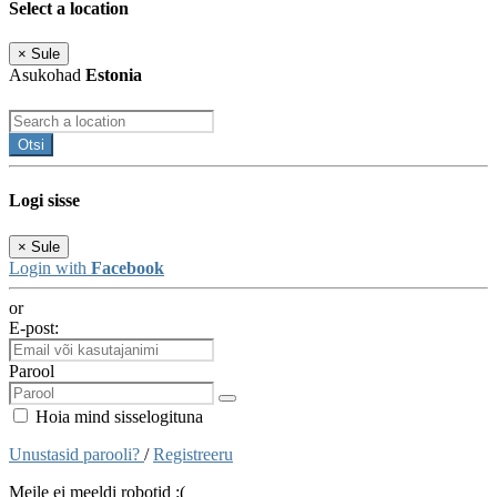
Select a location
×
Sule
Asukohad
Estonia
Otsi
Logi sisse
×
Sule
Login with
Facebook
or
E-post:
Parool
Hoia mind sisselogituna
Unustasid parooli?
/
Registreeru
Meile ei meeldi robotid :(