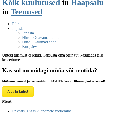
Kõik kuulutused
in
Haapsalu
in
Teenused
Filtrid
Järjesta
Järjesta
Hind : Odavamad enne
Hind : Kallimad enne
Kuupäev
Ühtegi tulemust ei leitud. Täpsusta oma otsingut, kasutades teisi
kriteeriume.
Kas sul on midagi müüa või rentida?
Müü oma tooteid ja teenuseid siin TASUTA. See on lihtsam, kui sa arvad!
Alusta kohe!
Meist
Privaatsus ja isikuandmete töötlemine