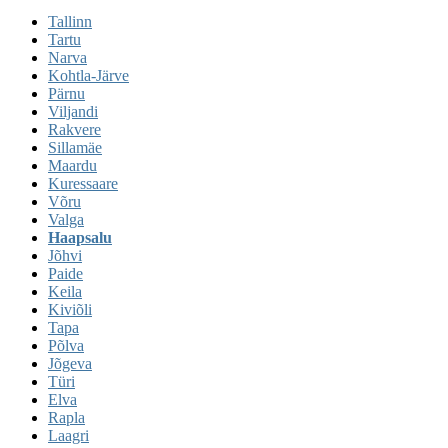
Tallinn
Tartu
Narva
Kohtla-Järve
Pärnu
Viljandi
Rakvere
Sillamäe
Maardu
Kuressaare
Võru
Valga
Haapsalu
Jõhvi
Paide
Keila
Kiviõli
Tapa
Põlva
Jõgeva
Türi
Elva
Rapla
Laagri