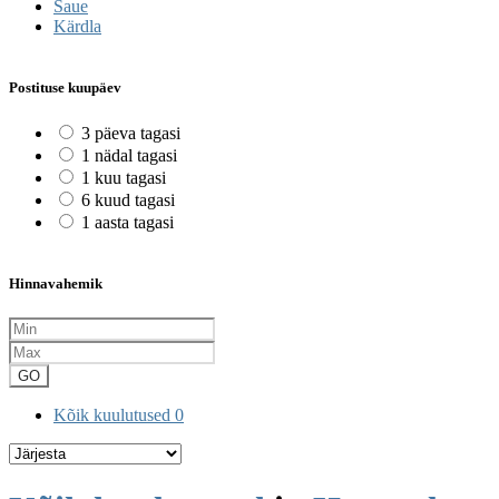
Saue
Kärdla
Postituse kuupäev
3 päeva tagasi
1 nädal tagasi
1 kuu tagasi
6 kuud tagasi
1 aasta tagasi
Hinnavahemik
GO
Kõik kuulutused
0