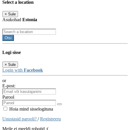
Select a location
×
Sule
Asukohad
Estonia
Otsi
Logi sisse
×
Sule
Login with
Facebook
or
E-post:
Parool
Hoia mind sisselogituna
Unustasid parooli?
/
Registreeru
Meile ei meeldi robotid :(