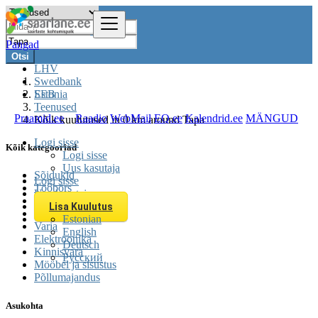
Pangad
Otsi
LHV
Swedbank
SEB
Estonia
Teenused
Praamid.ee
Raadio
WebMail
EQ.ee
Kalendrid.ee
MÄNGUD
Kõik kuulutused in 0 km around Tapa
Logi sisse
Kõik kategooriad
Logi sisse
Uus kasutaja
Sõidukid
Logi sisse
Tööbörs
Uus kasutaja
Teenused
Lisa Kuulutus
Üritused
Estonian
Varia
English
Elektroonika
Deutsch
Kinnisvara
Русский
Mööbel ja sisustus
Põllumajandus
Asukohta