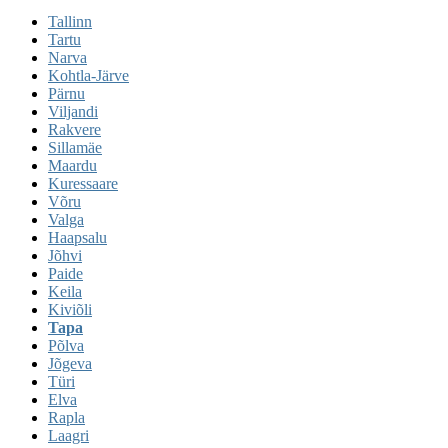
Tallinn
Tartu
Narva
Kohtla-Järve
Pärnu
Viljandi
Rakvere
Sillamäe
Maardu
Kuressaare
Võru
Valga
Haapsalu
Jõhvi
Paide
Keila
Kiviõli
Tapa
Põlva
Jõgeva
Türi
Elva
Rapla
Laagri