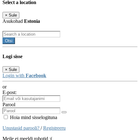
Select a location
×
Sule
Asukohad
Estonia
Otsi
Logi sisse
×
Sule
Login with
Facebook
or
E-post:
Parool
Hoia mind sisselogituna
Unustasid parooli?
/
Registreeru
Meile ei meeldi robotid :(