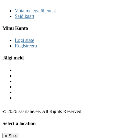
Võta meiega ühenust
Saidikaart
Minu Konto
Logi sisse
Registreeru
Jälgi meid
© 2026 saarlane.ee. All Rights Reserved.
Select a location
×
Sule