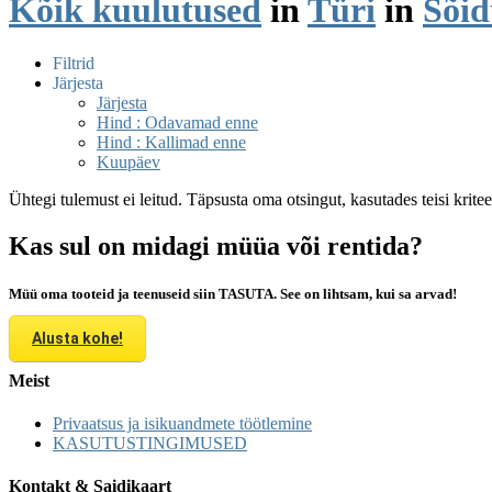
Kõik kuulutused
in
Türi
in
Sõid
Filtrid
Järjesta
Järjesta
Hind : Odavamad enne
Hind : Kallimad enne
Kuupäev
Ühtegi tulemust ei leitud. Täpsusta oma otsingut, kasutades teisi krite
Kas sul on midagi müüa või rentida?
Müü oma tooteid ja teenuseid siin TASUTA. See on lihtsam, kui sa arvad!
Alusta kohe!
Meist
Privaatsus ja isikuandmete töötlemine
KASUTUSTINGIMUSED
Kontakt & Saidikaart