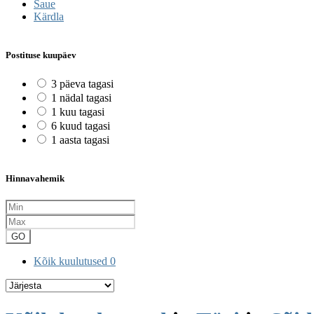
Saue
Kärdla
Postituse kuupäev
3 päeva tagasi
1 nädal tagasi
1 kuu tagasi
6 kuud tagasi
1 aasta tagasi
Hinnavahemik
GO
Kõik kuulutused
0