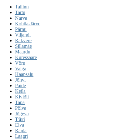
Tallinn
Tartu
Narva
Kohtla-Järve
Pärnu
Viljandi
Rakvere
Sillamäe
Maardu
Kuressaare
Võru
Valga
Haapsalu
Jõhvi
Paide
Keila
Kiviõli
Tapa
Põlva
Jõgeva
Türi
Elva
Rapla
Laagri