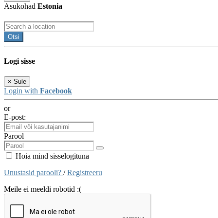
Asukohad
Estonia
Otsi
Logi sisse
×
Sule
Login with
Facebook
or
E-post:
Parool
Hoia mind sisselogituna
Unustasid parooli?
/
Registreeru
Meile ei meeldi robotid :(