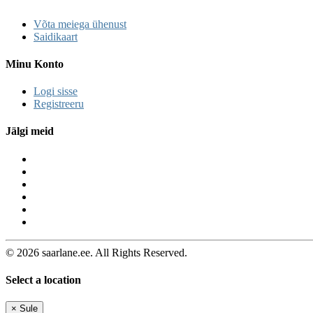
Võta meiega ühenust
Saidikaart
Minu Konto
Logi sisse
Registreeru
Jälgi meid
© 2026 saarlane.ee. All Rights Reserved.
Select a location
×
Sule