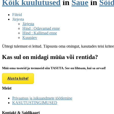
Kõik kuulutused
in
Saue
in
Sõi
Filtrid
Järjesta
Järjesta
Hind : Odavamad enne
Hind : Kallimad enne
Kuupäev
Ühtegi tulemust ei leitud. Täpsusta oma otsingut, kasutades teisi krite
Kas sul on midagi müüa või rentida?
Müü oma tooteid ja teenuseid siin TASUTA. See on lihtsam, kui sa arvad!
Alusta kohe!
Meist
Privaatsus ja isikuandmete töötlemine
KASUTUSTINGIMUSED
Kontakt & Saidikaart