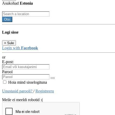
Asukohad
Estonia
Otsi
Logi sisse
×
Sule
Login with
Facebook
or
E-post:
Parool
Hoia mind sisselogituna
Unustasid parooli?
/
Registreeru
Meile ei meeldi robotid :(