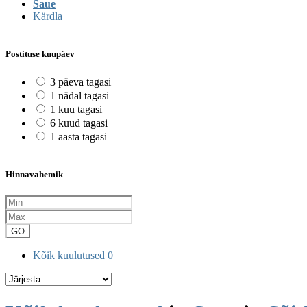
Saue
Kärdla
Postituse kuupäev
3 päeva tagasi
1 nädal tagasi
1 kuu tagasi
6 kuud tagasi
1 aasta tagasi
Hinnavahemik
GO
Kõik kuulutused
0