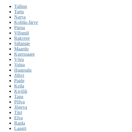
Tallinn
Tartu
Narva
Kohtla-Järve
Pärnu
Viljandi
Rakvere
Sillamäe
Maardu
Kuressaare
Võru
Valga
Haapsalu
Jõhvi
Paide
Keila
Kiviõli
Tapa
Põlva
Jõgeva
Türi
Elva
Rapla
Laagri