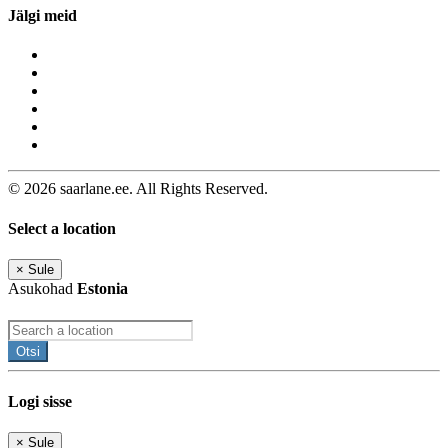
Jälgi meid
© 2026 saarlane.ee. All Rights Reserved.
Select a location
×
Sule
Asukohad
Estonia
Otsi
Logi sisse
×
Sule