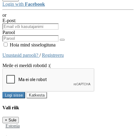
Login with
Facebook
or
E-post:
Parool
Hoia mind sisselogituna
Unustasid parooli?
/
Registreeru
Meile ei meeldi robotid :(
Logi sisse
Katkesta
Vali riik
×
Sule
Estonia