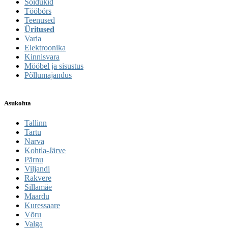
Sõidukid
Tööbörs
Teenused
Üritused
Varia
Elektroonika
Kinnisvara
Mööbel ja sisustus
Põllumajandus
Asukohta
Tallinn
Tartu
Narva
Kohtla-Järve
Pärnu
Viljandi
Rakvere
Sillamäe
Maardu
Kuressaare
Võru
Valga