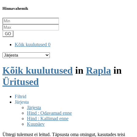
Hinnavahemik
GO
Kõik kuulutused
0
Kõik kuulutused
in
Rapla
in
Üritused
Filtrid
Järjesta
Järjesta
Hind : Odavamad enne
Hind : Kallimad enne
Kuupäev
Ühtegi tulemust ei leitud. Täpsusta oma otsingut, kasutades teisi