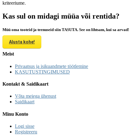
kriteeriume.
Kas sul on midagi müüa või rentida?
Müü oma tooteid ja teenuseid siin TASUTA. See on lihtsam, kui sa arvad!
Alusta kohe!
Meist
Privaatsus ja isikuandmete töötlemine
KASUTUSTINGIMUSED
Kontakt & Saidikaart
Võta meiega ühenust
Saidikaart
Minu Konto
Logi sisse
Registreeru