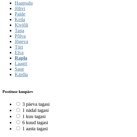
Haapsalu
Jõhvi
Paide
Keila
Kiviõli
Tapa
Põlva
Jõgeva
Türi
Elva
Rapla
Laagri
Saue
Kärdla
Postituse kuupäev
3 päeva tagasi
1 nädal tagasi
1 kuu tagasi
6 kuud tagasi
1 aasta tagasi