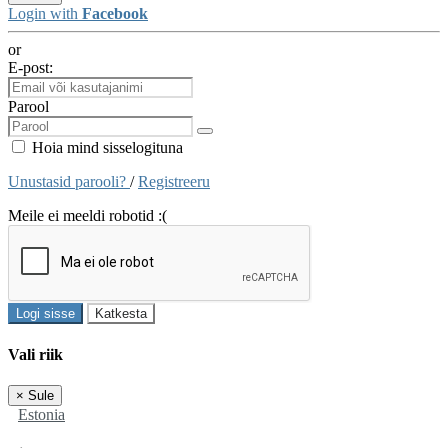
Login with
Facebook
or
E-post:
Parool
Hoia mind sisselogituna
Unustasid parooli?
/
Registreeru
Meile ei meeldi robotid :(
Logi sisse
Katkesta
Vali riik
×
Sule
Estonia