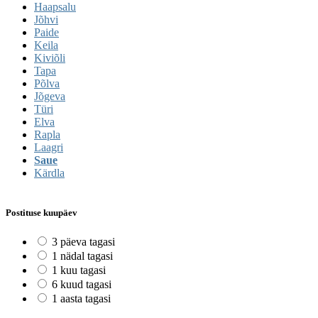
Haapsalu
Jõhvi
Paide
Keila
Kiviõli
Tapa
Põlva
Jõgeva
Türi
Elva
Rapla
Laagri
Saue
Kärdla
Postituse kuupäev
3 päeva tagasi
1 nädal tagasi
1 kuu tagasi
6 kuud tagasi
1 aasta tagasi