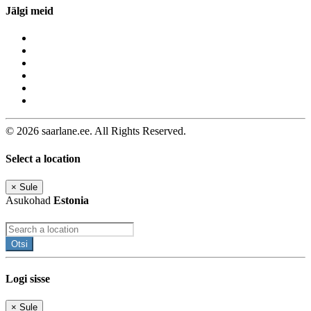
Jälgi meid
© 2026 saarlane.ee. All Rights Reserved.
Select a location
×
Sule
Asukohad
Estonia
Otsi
Logi sisse
×
Sule