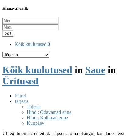
Hinnavahemik
GO
Kõik kuulutused
0
Kõik kuulutused
in
Saue
in
Üritused
Filtrid
Järjesta
Järjesta
Hind : Odavamad enne
Hind : Kallimad enne
Kuupäev
Ühtegi tulemust ei leitud. Täpsusta oma otsingut, kasutades teisi