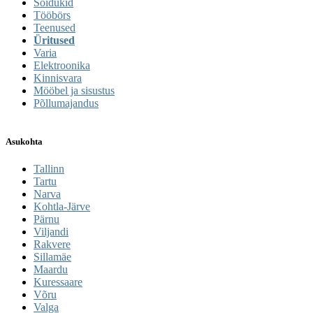
Sõidukid
Tööbörs
Teenused
Üritused
Varia
Elektroonika
Kinnisvara
Mööbel ja sisustus
Põllumajandus
Asukohta
Tallinn
Tartu
Narva
Kohtla-Järve
Pärnu
Viljandi
Rakvere
Sillamäe
Maardu
Kuressaare
Võru
Valga