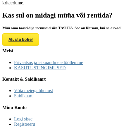
kriteeriume.
Kas sul on midagi müüa või rentida?
Müü oma tooteid ja teenuseid siin TASUTA. See on lihtsam, kui sa arvad!
Alusta kohe!
Meist
Privaatsus ja isikuandmete töötlemine
KASUTUSTINGIMUSED
Kontakt & Saidikaart
Võta meiega ühenust
Saidikaart
Minu Konto
Logi sisse
Registreeru