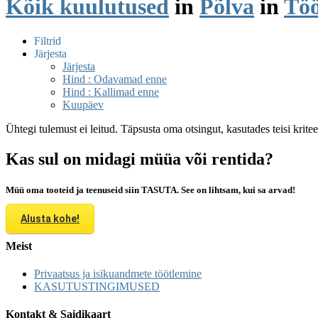
Kõik kuulutused
in
Põlva
in
Tö
Filtrid
Järjesta
Järjesta
Hind : Odavamad enne
Hind : Kallimad enne
Kuupäev
Ühtegi tulemust ei leitud. Täpsusta oma otsingut, kasutades teisi krite
Kas sul on midagi müüa või rentida?
Müü oma tooteid ja teenuseid siin TASUTA. See on lihtsam, kui sa arvad!
Alusta kohe!
Meist
Privaatsus ja isikuandmete töötlemine
KASUTUSTINGIMUSED
Kontakt & Saidikaart