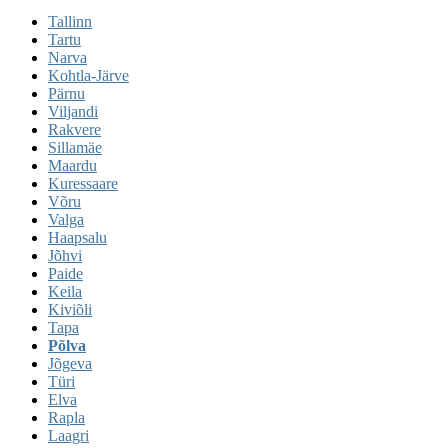
Tallinn
Tartu
Narva
Kohtla-Järve
Pärnu
Viljandi
Rakvere
Sillamäe
Maardu
Kuressaare
Võru
Valga
Haapsalu
Jõhvi
Paide
Keila
Kiviõli
Tapa
Põlva
Jõgeva
Türi
Elva
Rapla
Laagri