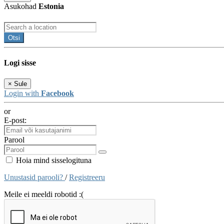
Asukohad
Estonia
Otsi
Logi sisse
×
Sule
Login with
Facebook
or
E-post:
Parool
Hoia mind sisselogituna
Unustasid parooli?
/
Registreeru
Meile ei meeldi robotid :(