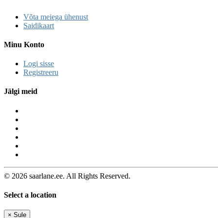
Võta meiega ühenust
Saidikaart
Minu Konto
Logi sisse
Registreeru
Jälgi meid
© 2026 saarlane.ee. All Rights Reserved.
Select a location
×
Sule