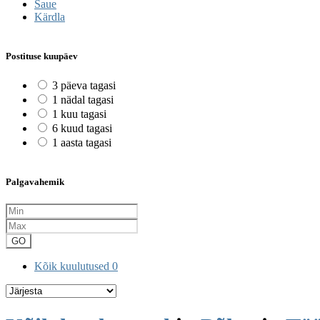
Saue
Kärdla
Postituse kuupäev
3 päeva tagasi
1 nädal tagasi
1 kuu tagasi
6 kuud tagasi
1 aasta tagasi
Palgavahemik
GO
Kõik kuulutused
0