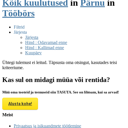
Kõik kuulutused
in
Pärnu
in
Tööbörs
Filtrid
Järjesta
Järjesta
Hind : Odavamad enne
Hind : Kallimad enne
Kuupäev
Ühtegi tulemust ei leitud. Täpsusta oma otsingut, kasutades teisi
kriteeriume.
Kas sul on midagi müüa või rentida?
Müü oma tooteid ja teenuseid siin TASUTA. See on lihtsam, kui sa arvad!
Alusta kohe!
Meist
Privaatsus ja isikuandmete töötlemine