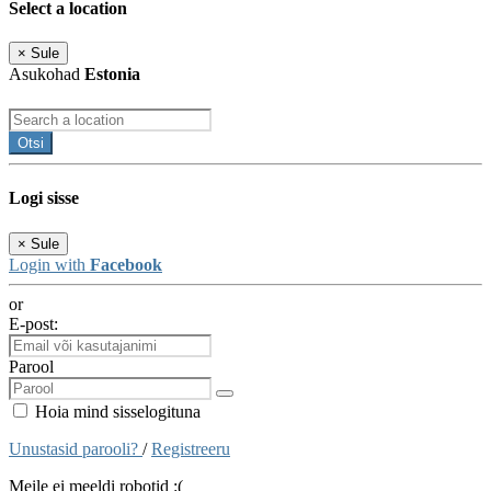
Select a location
×
Sule
Asukohad
Estonia
Otsi
Logi sisse
×
Sule
Login with
Facebook
or
E-post:
Parool
Hoia mind sisselogituna
Unustasid parooli?
/
Registreeru
Meile ei meeldi robotid :(