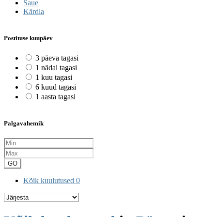
Saue
Kärdla
Postituse kuupäev
3 päeva tagasi
1 nädal tagasi
1 kuu tagasi
6 kuud tagasi
1 aasta tagasi
Palgavahemik
GO
Kõik kuulutused
0