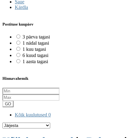
Saue
Kärdla
Postituse kuupäev
3 päeva tagasi
1 nädal tagasi
1 kuu tagasi
6 kuud tagasi
1 aasta tagasi
Hinnavahemik
GO
Kõik kuulutused
0