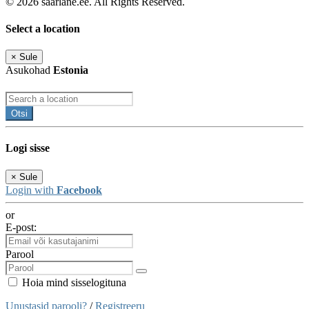
© 2026 saarlane.ee. All Rights Reserved.
Select a location
×
Sule
Asukohad
Estonia
Otsi
Logi sisse
×
Sule
Login with
Facebook
or
E-post:
Parool
Hoia mind sisselogituna
Unustasid parooli?
/
Registreeru