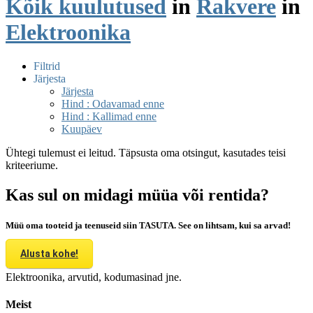
Kõik kuulutused
in
Rakvere
in
Elektroonika
Filtrid
Järjesta
Järjesta
Hind : Odavamad enne
Hind : Kallimad enne
Kuupäev
Ühtegi tulemust ei leitud. Täpsusta oma otsingut, kasutades teisi
kriteeriume.
Kas sul on midagi müüa või rentida?
Müü oma tooteid ja teenuseid siin TASUTA. See on lihtsam, kui sa arvad!
Alusta kohe!
Elektroonika, arvutid, kodumasinad jne.
Meist