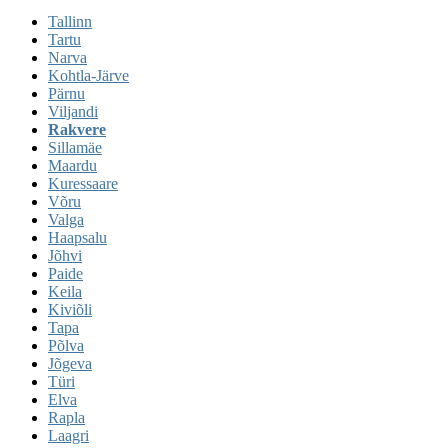
Tallinn
Tartu
Narva
Kohtla-Järve
Pärnu
Viljandi
Rakvere
Sillamäe
Maardu
Kuressaare
Võru
Valga
Haapsalu
Jõhvi
Paide
Keila
Kiviõli
Tapa
Põlva
Jõgeva
Türi
Elva
Rapla
Laagri