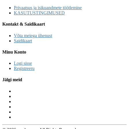
Privaatsus ja isikuandmete töötlemine
KASUTUSTINGIMUSED
Kontakt & Saidikaart
Võta meiega ühenust
Saidikaart
Minu Konto
Logi sisse
Registreeru
Jälgi meid