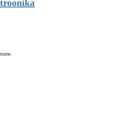
troonika
eriume.