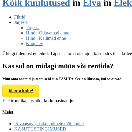
Kõik kuulutused
in
Elva
in
Elek
Filtrid
Järjesta
Järjesta
Hind : Odavamad enne
Hind : Kallimad enne
Kuupäev
Ühtegi tulemust ei leitud. Täpsusta oma otsingut, kasutades teisi krite
Kas sul on midagi müüa või rentida?
Müü oma tooteid ja teenuseid siin TASUTA. See on lihtsam, kui sa arvad!
Alusta kohe!
Elektroonika, arvutid, kodumasinad jne.
Meist
Privaatsus ja isikuandmete töötlemine
KASUTUSTINGIMUSED