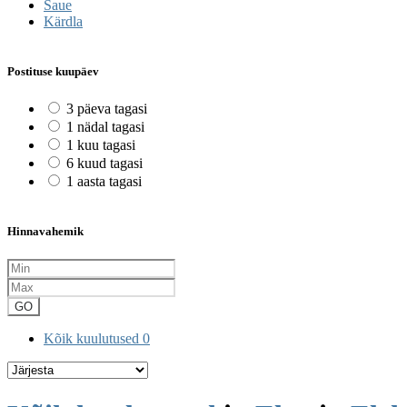
Saue
Kärdla
Postituse kuupäev
3 päeva tagasi
1 nädal tagasi
1 kuu tagasi
6 kuud tagasi
1 aasta tagasi
Hinnavahemik
GO
Kõik kuulutused
0