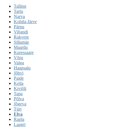
Tallinn
Tartu
Narva
Kohtla-Järve
Pärnu
Viljandi
Rakvere
Sillamäe
Maardu
Kuressaare
Võru
Valga
Haapsalu
Jõhvi
Paide
Keila
Kiviõli
Tapa
Põlva
Jõgeva
Türi
Elva
Rapla
Laagri