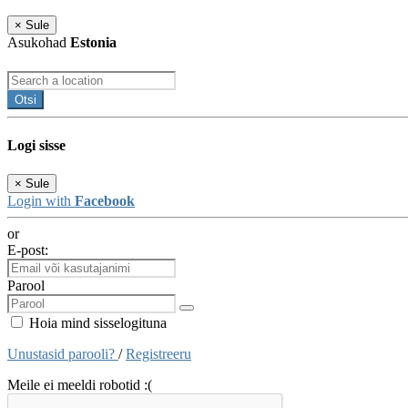
×
Sule
Asukohad
Estonia
Otsi
Logi sisse
×
Sule
Login with
Facebook
or
E-post:
Parool
Hoia mind sisselogituna
Unustasid parooli?
/
Registreeru
Meile ei meeldi robotid :(