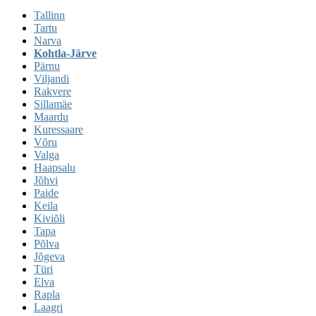
Tallinn
Tartu
Narva
Kohtla-Järve
Pärnu
Viljandi
Rakvere
Sillamäe
Maardu
Kuressaare
Võru
Valga
Haapsalu
Jõhvi
Paide
Keila
Kiviõli
Tapa
Põlva
Jõgeva
Türi
Elva
Rapla
Laagri