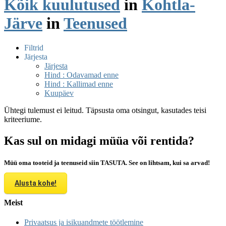
Kõik kuulutused
in
Kohtla-
Järve
in
Teenused
Filtrid
Järjesta
Järjesta
Hind : Odavamad enne
Hind : Kallimad enne
Kuupäev
Ühtegi tulemust ei leitud. Täpsusta oma otsingut, kasutades teisi
kriteeriume.
Kas sul on midagi müüa või rentida?
Müü oma tooteid ja teenuseid siin TASUTA. See on lihtsam, kui sa arvad!
Alusta kohe!
Meist
Privaatsus ja isikuandmete töötlemine