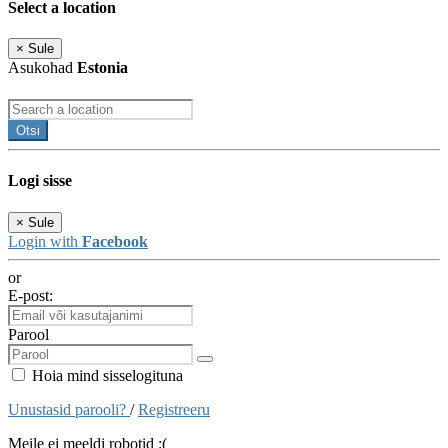
Select a location
×
Sule
Asukohad
Estonia
Otsi
Logi sisse
×
Sule
Login with
Facebook
or
E-post:
Parool
Hoia mind sisselogituna
Unustasid parooli?
/
Registreeru
Meile ei meeldi robotid :(