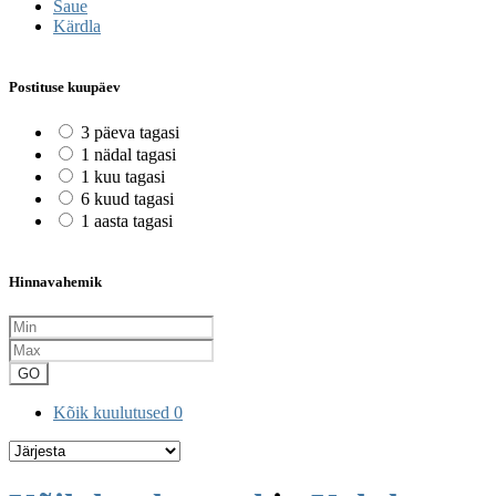
Saue
Kärdla
Postituse kuupäev
3 päeva tagasi
1 nädal tagasi
1 kuu tagasi
6 kuud tagasi
1 aasta tagasi
Hinnavahemik
GO
Kõik kuulutused
0