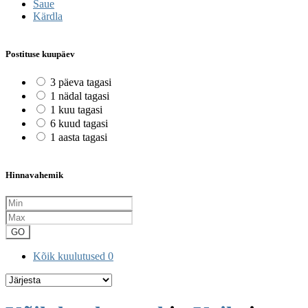
Saue
Kärdla
Postituse kuupäev
3 päeva tagasi
1 nädal tagasi
1 kuu tagasi
6 kuud tagasi
1 aasta tagasi
Hinnavahemik
GO
Kõik kuulutused
0