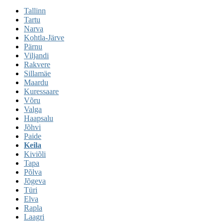
Tallinn
Tartu
Narva
Kohtla-Järve
Pärnu
Viljandi
Rakvere
Sillamäe
Maardu
Kuressaare
Võru
Valga
Haapsalu
Jõhvi
Paide
Keila
Kiviõli
Tapa
Põlva
Jõgeva
Türi
Elva
Rapla
Laagri