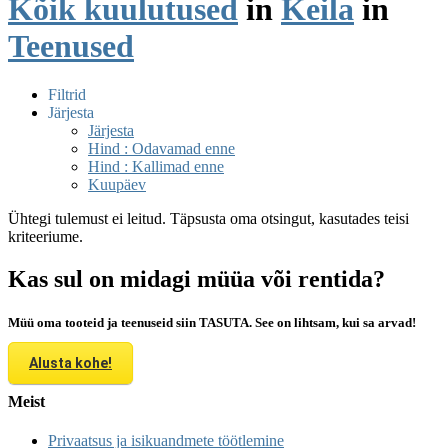
Kõik kuulutused
in
Keila
in
Teenused
Filtrid
Järjesta
Järjesta
Hind : Odavamad enne
Hind : Kallimad enne
Kuupäev
Ühtegi tulemust ei leitud. Täpsusta oma otsingut, kasutades teisi
kriteeriume.
Kas sul on midagi müüa või rentida?
Müü oma tooteid ja teenuseid siin TASUTA. See on lihtsam, kui sa arvad!
Alusta kohe!
Meist
Privaatsus ja isikuandmete töötlemine