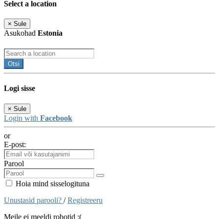
Select a location
×
Sule
Asukohad
Estonia
Otsi
Logi sisse
×
Sule
Login with
Facebook
or
E-post:
Parool
Hoia mind sisselogituna
Unustasid parooli?
/
Registreeru
Meile ei meeldi robotid :(