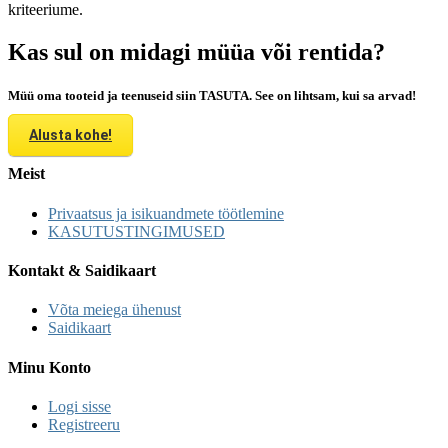
kriteeriume.
Kas sul on midagi müüa või rentida?
Müü oma tooteid ja teenuseid siin TASUTA. See on lihtsam, kui sa arvad!
Alusta kohe!
Meist
Privaatsus ja isikuandmete töötlemine
KASUTUSTINGIMUSED
Kontakt & Saidikaart
Võta meiega ühenust
Saidikaart
Minu Konto
Logi sisse
Registreeru