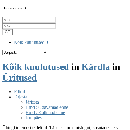
Hinnavahemik
GO
Kõik kuulutused
0
Kõik kuulutused
in
Kärdla
in
Üritused
Filtrid
Järjesta
Järjesta
Hind : Odavamad enne
Hind : Kallimad enne
Kuupäev
Ühtegi tulemust ei leitud. Täpsusta oma otsingut, kasutades teisi