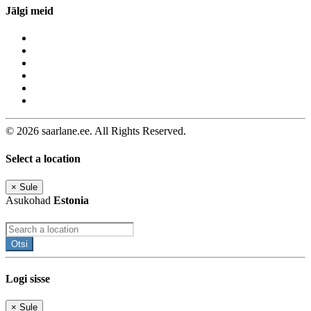
Jälgi meid
© 2026 saarlane.ee. All Rights Reserved.
Select a location
×
Sule
Asukohad
Estonia
Otsi
Logi sisse
×
Sule