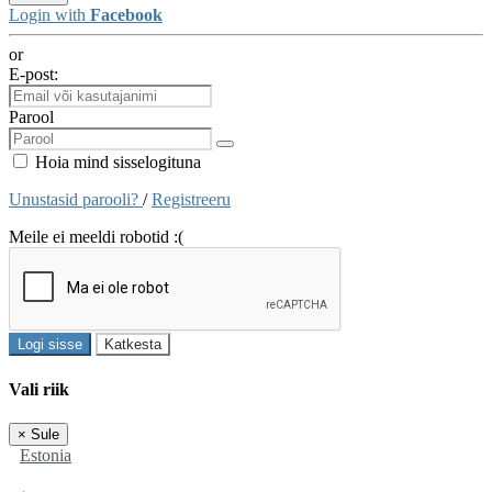
Login with
Facebook
or
E-post:
Parool
Hoia mind sisselogituna
Unustasid parooli?
/
Registreeru
Meile ei meeldi robotid :(
Logi sisse
Katkesta
Vali riik
×
Sule
Estonia