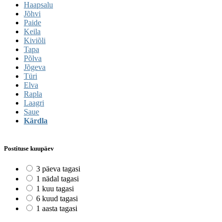
Haapsalu
Jõhvi
Paide
Keila
Kiviõli
Tapa
Põlva
Jõgeva
Türi
Elva
Rapla
Laagri
Saue
Kärdla
Postituse kuupäev
3 päeva tagasi
1 nädal tagasi
1 kuu tagasi
6 kuud tagasi
1 aasta tagasi