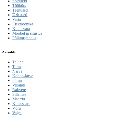
Sõidukid
Tööbörs
Teenused
Üritused
Varia
Elektroonika
Kinnisvara
Mööbel ja sisustus
Põllumajandus
Asukohta
Tallinn
Tartu
Narva
Kohtla-Järve
Pärnu
Viljandi
Rakvere
Sillamäe
Maardu
Kuressaare
Võru
Valga