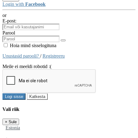
Login with
Facebook
or
E-post:
Parool
Hoia mind sisselogituna
Unustasid parooli?
/
Registreeru
Meile ei meeldi robotid :(
Logi sisse
Katkesta
Vali riik
×
Sule
Estonia