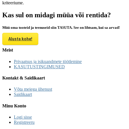
kriteeriume.
Kas sul on midagi müüa või rentida?
Müü oma tooteid ja teenuseid siin TASUTA. See on lihtsam, kui sa arvad!
Alusta kohe!
Meist
Privaatsus ja isikuandmete töötlemine
KASUTUSTINGIMUSED
Kontakt & Saidikaart
Võta meiega ühenust
Saidikaart
Minu Konto
Logi sisse
Registreeru