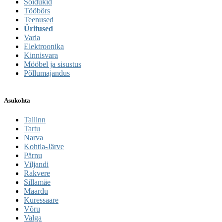
Sõidukid
Tööbörs
Teenused
Üritused
Varia
Elektroonika
Kinnisvara
Mööbel ja sisustus
Põllumajandus
Asukohta
Tallinn
Tartu
Narva
Kohtla-Järve
Pärnu
Viljandi
Rakvere
Sillamäe
Maardu
Kuressaare
Võru
Valga