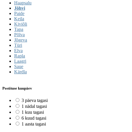
Haapsalu
Jõhvi
Paide
Keila
Kiviõli
Tapa
Põlva
Jõgeva
Türi
Elva
Rapla
Laagri
Saue
Kärdla
Postituse kuupäev
3 päeva tagasi
1 nädal tagasi
1 kuu tagasi
6 kuud tagasi
1 aasta tagasi