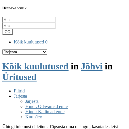
Hinnavahemik
GO
Kõik kuulutused
0
Kõik kuulutused
in
Jõhvi
in
Üritused
Filtrid
Järjesta
Järjesta
Hind : Odavamad enne
Hind : Kallimad enne
Kuupäev
Ühtegi tulemust ei leitud. Täpsusta oma otsingut, kasutades teisi