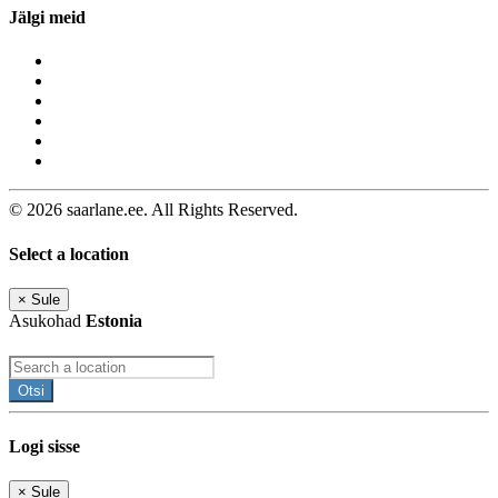
Jälgi meid
© 2026 saarlane.ee. All Rights Reserved.
Select a location
×
Sule
Asukohad
Estonia
Otsi
Logi sisse
×
Sule