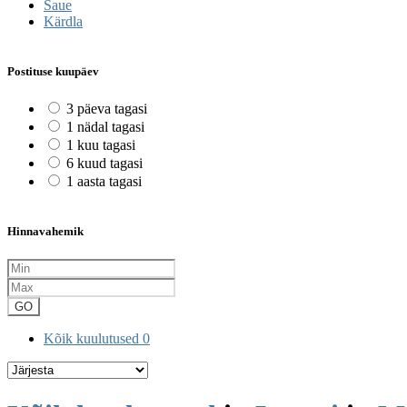
Saue
Kärdla
Postituse kuupäev
3 päeva tagasi
1 nädal tagasi
1 kuu tagasi
6 kuud tagasi
1 aasta tagasi
Hinnavahemik
GO
Kõik kuulutused
0