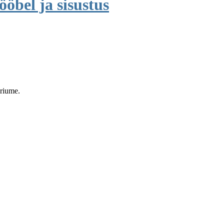
öbel ja sisustus
eriume.