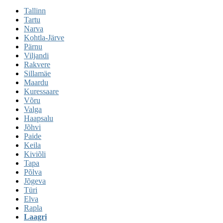
Tallinn
Tartu
Narva
Kohtla-Järve
Pärnu
Viljandi
Rakvere
Sillamäe
Maardu
Kuressaare
Võru
Valga
Haapsalu
Jõhvi
Paide
Keila
Kiviõli
Tapa
Põlva
Jõgeva
Türi
Elva
Rapla
Laagri