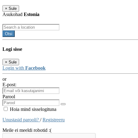
×
Sule
Asukohad
Estonia
Otsi
Logi sisse
×
Sule
Login with
Facebook
or
E-post:
Parool
Hoia mind sisselogituna
Unustasid parooli?
/
Registreeru
Meile ei meeldi robotid :(