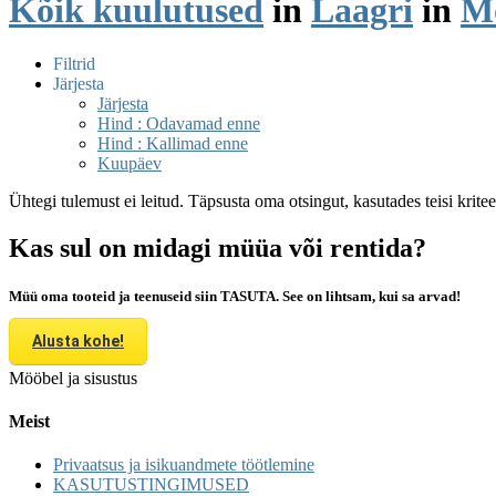
Kõik kuulutused
in
Laagri
in
Mö
Filtrid
Järjesta
Järjesta
Hind : Odavamad enne
Hind : Kallimad enne
Kuupäev
Ühtegi tulemust ei leitud. Täpsusta oma otsingut, kasutades teisi krite
Kas sul on midagi müüa või rentida?
Müü oma tooteid ja teenuseid siin TASUTA. See on lihtsam, kui sa arvad!
Alusta kohe!
Mööbel ja sisustus
Meist
Privaatsus ja isikuandmete töötlemine
KASUTUSTINGIMUSED