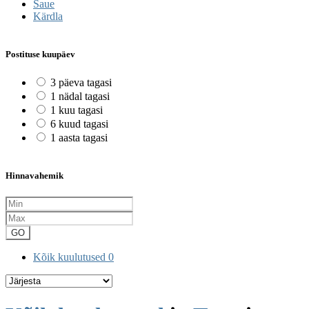
Saue
Kärdla
Postituse kuupäev
3 päeva tagasi
1 nädal tagasi
1 kuu tagasi
6 kuud tagasi
1 aasta tagasi
Hinnavahemik
GO
Kõik kuulutused
0