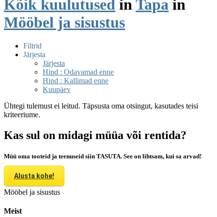
Kõik kuulutused
in
Tapa
in
Mööbel ja sisustus
Filtrid
Järjesta
Järjesta
Hind : Odavamad enne
Hind : Kallimad enne
Kuupäev
Ühtegi tulemust ei leitud. Täpsusta oma otsingut, kasutades teisi
kriteeriume.
Kas sul on midagi müüa või rentida?
Müü oma tooteid ja teenuseid siin TASUTA. See on lihtsam, kui sa arvad!
Alusta kohe!
Mööbel ja sisustus
Meist