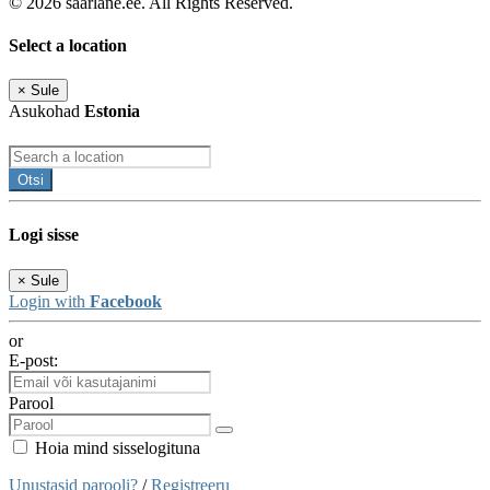
© 2026 saarlane.ee. All Rights Reserved.
Select a location
×
Sule
Asukohad
Estonia
Otsi
Logi sisse
×
Sule
Login with
Facebook
or
E-post:
Parool
Hoia mind sisselogituna
Unustasid parooli?
/
Registreeru