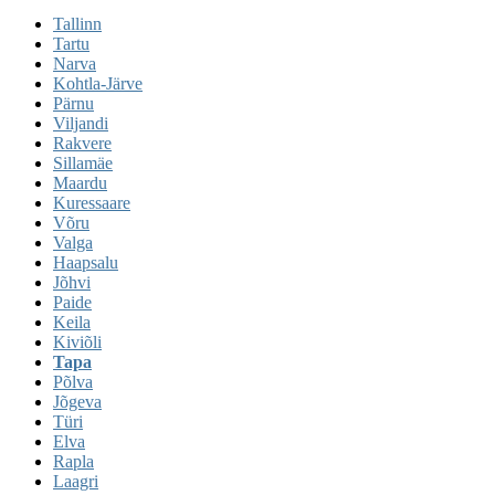
Tallinn
Tartu
Narva
Kohtla-Järve
Pärnu
Viljandi
Rakvere
Sillamäe
Maardu
Kuressaare
Võru
Valga
Haapsalu
Jõhvi
Paide
Keila
Kiviõli
Tapa
Põlva
Jõgeva
Türi
Elva
Rapla
Laagri