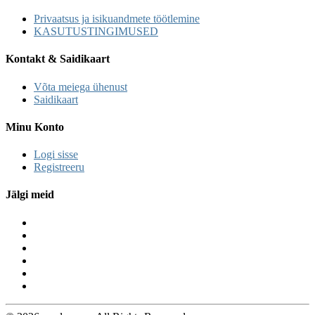
Privaatsus ja isikuandmete töötlemine
KASUTUSTINGIMUSED
Kontakt & Saidikaart
Võta meiega ühenust
Saidikaart
Minu Konto
Logi sisse
Registreeru
Jälgi meid