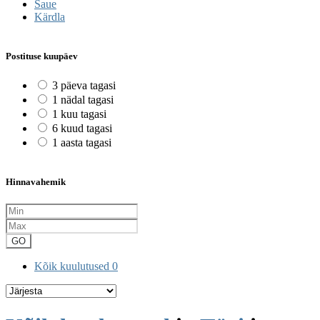
Saue
Kärdla
Postituse kuupäev
3 päeva tagasi
1 nädal tagasi
1 kuu tagasi
6 kuud tagasi
1 aasta tagasi
Hinnavahemik
GO
Kõik kuulutused
0