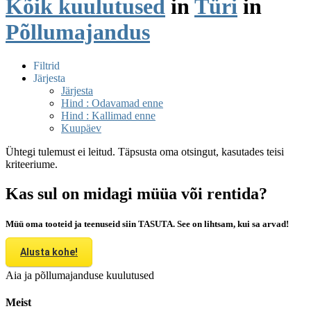
Kõik kuulutused
in
Türi
in
Põllumajandus
Filtrid
Järjesta
Järjesta
Hind : Odavamad enne
Hind : Kallimad enne
Kuupäev
Ühtegi tulemust ei leitud. Täpsusta oma otsingut, kasutades teisi
kriteeriume.
Kas sul on midagi müüa või rentida?
Müü oma tooteid ja teenuseid siin TASUTA. See on lihtsam, kui sa arvad!
Alusta kohe!
Aia ja põllumajanduse kuulutused
Meist