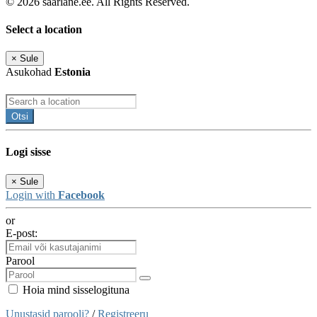
© 2026 saarlane.ee. All Rights Reserved.
Select a location
×
Sule
Asukohad
Estonia
Otsi
Logi sisse
×
Sule
Login with
Facebook
or
E-post:
Parool
Hoia mind sisselogituna
Unustasid parooli?
/
Registreeru