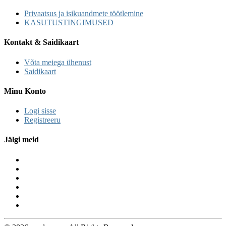
Privaatsus ja isikuandmete töötlemine
KASUTUSTINGIMUSED
Kontakt & Saidikaart
Võta meiega ühenust
Saidikaart
Minu Konto
Logi sisse
Registreeru
Jälgi meid