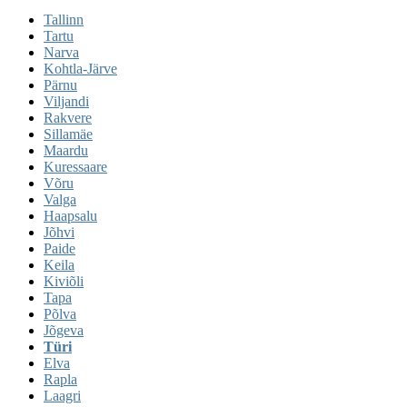
Tallinn
Tartu
Narva
Kohtla-Järve
Pärnu
Viljandi
Rakvere
Sillamäe
Maardu
Kuressaare
Võru
Valga
Haapsalu
Jõhvi
Paide
Keila
Kiviõli
Tapa
Põlva
Jõgeva
Türi
Elva
Rapla
Laagri