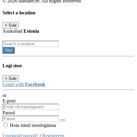
© 2026 saarlane.ee. All Rights Reserved.
Select a location
×
Sule
Asukohad
Estonia
Otsi
Logi sisse
×
Sule
Login with
Facebook
or
E-post:
Parool
Hoia mind sisselogituna
Unustasid parooli?
/
Registreeru