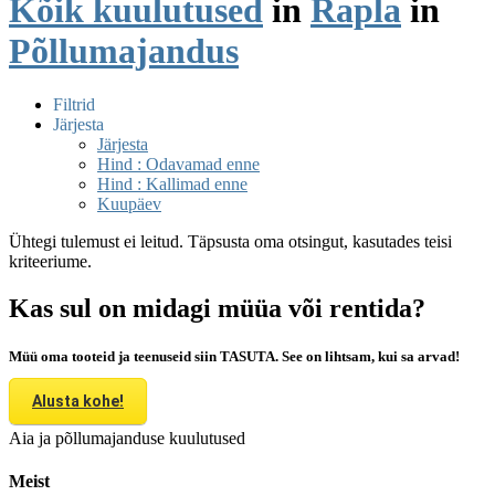
Kõik kuulutused
in
Rapla
in
Põllumajandus
Filtrid
Järjesta
Järjesta
Hind : Odavamad enne
Hind : Kallimad enne
Kuupäev
Ühtegi tulemust ei leitud. Täpsusta oma otsingut, kasutades teisi
kriteeriume.
Kas sul on midagi müüa või rentida?
Müü oma tooteid ja teenuseid siin TASUTA. See on lihtsam, kui sa arvad!
Alusta kohe!
Aia ja põllumajanduse kuulutused
Meist