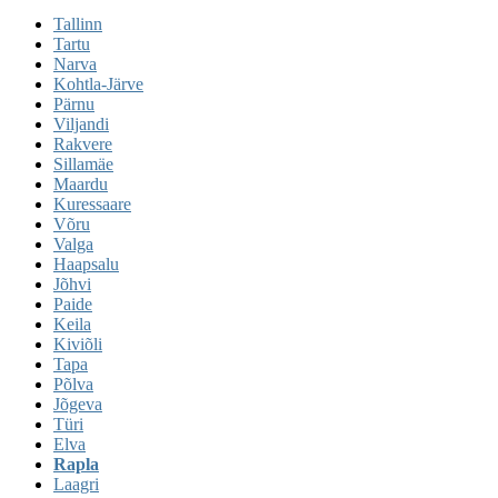
Tallinn
Tartu
Narva
Kohtla-Järve
Pärnu
Viljandi
Rakvere
Sillamäe
Maardu
Kuressaare
Võru
Valga
Haapsalu
Jõhvi
Paide
Keila
Kiviõli
Tapa
Põlva
Jõgeva
Türi
Elva
Rapla
Laagri