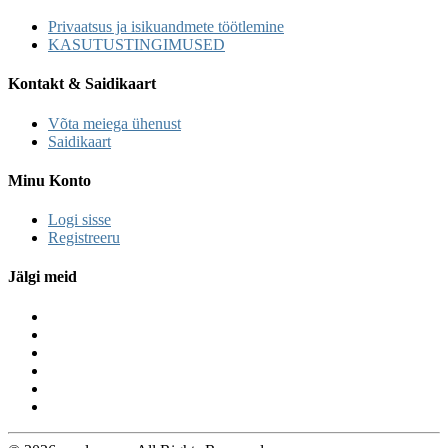
Privaatsus ja isikuandmete töötlemine
KASUTUSTINGIMUSED
Kontakt & Saidikaart
Võta meiega ühenust
Saidikaart
Minu Konto
Logi sisse
Registreeru
Jälgi meid