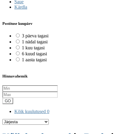
Saue
Kärdla
Postituse kuupäev
3 päeva tagasi
1 nädal tagasi
1 kuu tagasi
6 kuud tagasi
1 aasta tagasi
Hinnavahemik
GO
Kõik kuulutused
0